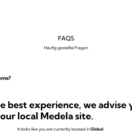
FAQS
Häufig gestellte Fragen
reme?
he best experience, we advise 
 bei Schmerzen?
your local Medela site.
It looks like you are currently located in
Global
.
poallergen?