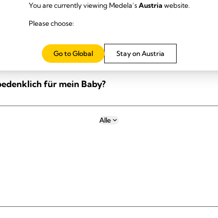
You are currently viewing Medela’s
Austria
website.
Please choose:
thält die Lanolincreme?
Go to Global
Stay on Austria
bedenklich für mein Baby?
Alle