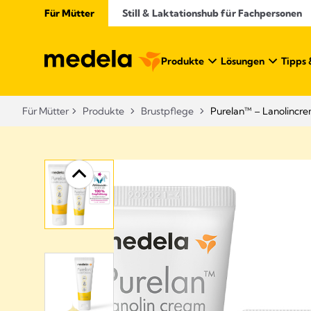
Für Mütter
Still & Laktationshub für Fachpersonen
Produkte
Lösungen
Tipps 
Für Mütter
Produkte
Brustpflege
Purelan™ – Lanolincr