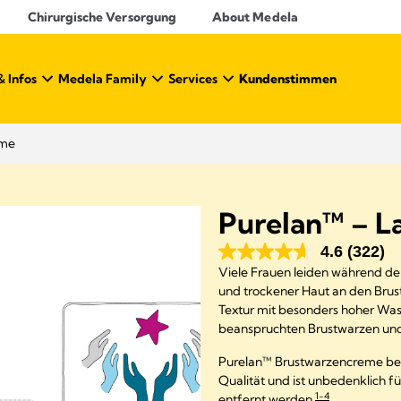
Chirurgische Versorgung
About Medela
& Infos
Medela Family
Services
Kundenstimmen
eme
Purelan™ – L
4.6
(322)
Viele Frauen leiden während der
und trockener Haut an den Brus
Textur mit besonders hoher Was
beanspruchten Brustwarzen und
Purelan™ Brustwarzencreme best
Qualität und ist unbedenklich fü
1-4
entfernt werden.