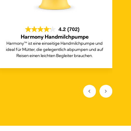
4.2
(702)
Harmony Handmilchpumpe
Harmony™ ist eine einseitige Handmilchpumpe und
Die
ideal für Mütter, die gelegentlich abpumpen und auf
d
Reisen einen leichten Begleiter brauchen.