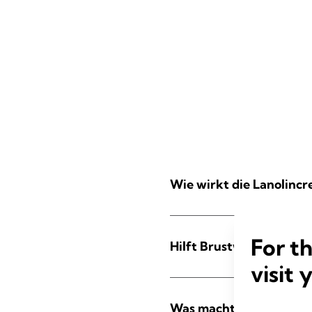
Wie wirkt die Lanolinc
For t
Hilft Brustwarzensalbe
visit 
Was macht Purelan™ hy