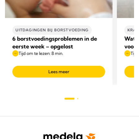
UITDAGINGEN BIJ BORSTVOEDING​
KRAC
6 borstvoedingsproblemen in de
Wat z
eerste week – opgelost
voord
Tijd om te lezen: 8 min.
Tijd
Lees meer