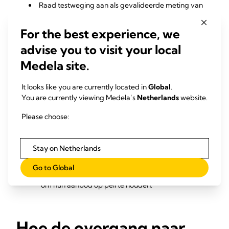
Raad testweging aan als gevalideerde meting van
melkoverdracht die tijdens het voeden aan de borst
wordt overgedragen om:
For the best experience, we
Het werkelijke melkvolume dat tijdens de
advise you to visit your local
borstvoeding is ingenomen te noteren
Medela site.
Aanvulling op maat toe te dienen volgens de
melkinname
It looks like you are currently located in
Global
.
De overgang van de baby in de NICU naar
You are currently viewing Medela’s
Netherlands
website.
volledige borstvoeding vóór het ontslag te
ondersteunen
Please choose:
Moeders te stimuleren en vertrouwen te geven in
borstvoedingsvaardigheden en te voldoen aan de
voedingsbehoeften van hun baby
Stay on Netherlands
Te zorgen voor een individuele planning na
ontslag uit het ziekenhuis om moeders te
Go to Global
ondersteunen die mogelijk moeten blijven kolven
om hun aanbod op peil te houden.
Hoe de overgang naar