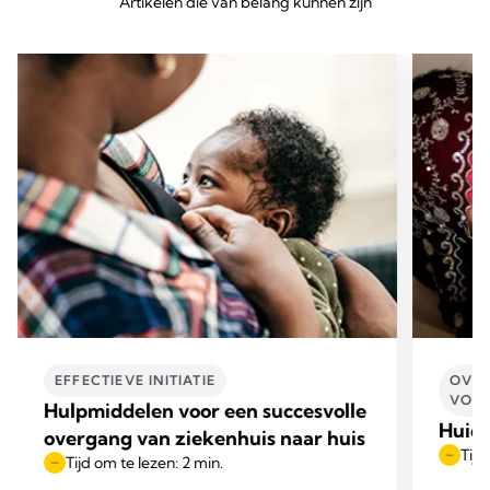
Artikelen die van belang kunnen zijn
EFFECTIEVE INITIATIE
OVER
VOED
Hulpmiddelen voor een succesvolle
Huid
overgang van ziekenhuis naar huis
Tijd
Tijd om te lezen: 2 min.