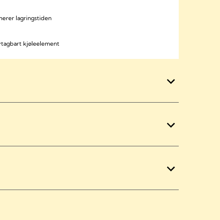
erer lagringstiden
vtagbart kjøleelement