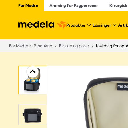
For Mødre
Amming for Fagpersoner
Kirurgisk
Produkter
Løsninger
Artik
For Mødre
Produkter
Flasker og poser
Kjølebag for opp