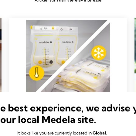
Artikler som kan være av interesse
he best experience, we advise 
your local Medela site.
TIPS TIL PUMPING
Lagre, fryse og tine brystmelk
It looks like you are currently located in
Global
.
Tid for å lese: