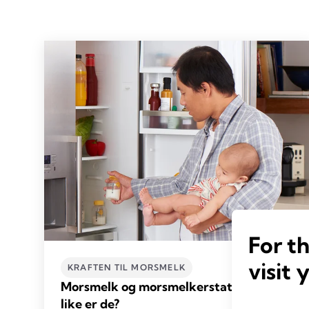
For t
visit 
KRAFTEN TIL MORSMELK
Morsmelk og morsmelkerstatning: Hvor
like er de?