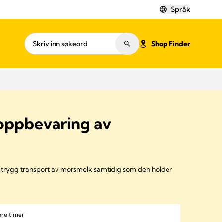
Språk
Shop Finder
 oppbevaring av
r trygg transport av morsmelk samtidig som den holder
ere timer