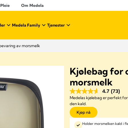
 Pleie
Om Medela
ler
Medela Family
Tjenester
bevaring av morsmelk
Kjølebag for
morsmelk
4.7
(73)
Medelas kjølebag er perfekt fo
den kald.
Kjøp nå
Holder morsmelken kald i fl