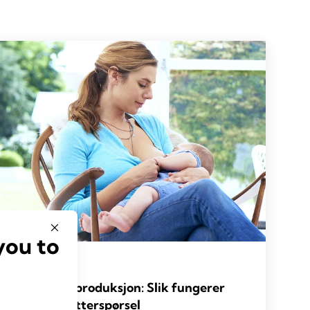
you to
AMMETIPS
Brystmelkproduksjon: Slik fungerer
tilbud og etterspørsel