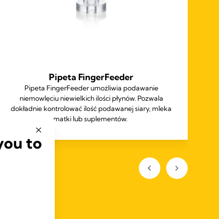
Pipeta FingerFeeder
Pipeta FingerFeeder umożliwia podawanie
Ze
niemowlęciu niewielkich ilości płynów. Pozwala
n
dokładnie kontrolować ilość podawanej siary, mleka
z
matki lub suplementów.
p
you to