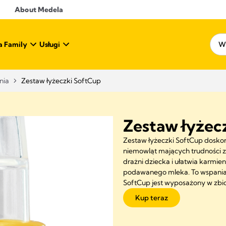
About Medela
a Family
Usługi
nia
Zestaw łyżeczki SoftCup
Zestaw łyżec
Zestaw łyżeczki SoftCup dosko
niemowląt mających trudności z
drażni dziecka i ułatwia karmie
podawanego mleka. To wspaniał
SoftCup jest wyposażony w zbi
Kup teraz