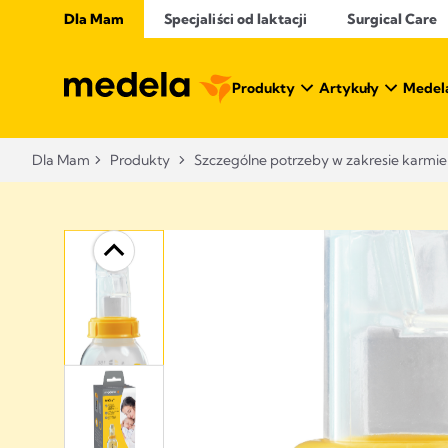
Dla Mam
Specjaliści od laktacji
Surgical Care
Produkty
Artykuły
Medel
Dla Mam
Produkty
Szczególne potrzeby w zakresie karmie