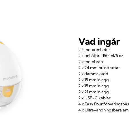
Vad ingår
2 x motorenheter
2 x behållare 150 ml/5 oz
2 x membran
2 x 24 mm brösttrattar
2 x dammskydd
2 x 15 mm inlägg
2 x 18 mm inlägg
2 x 21 mm inlägg
2 x USB-C kablar
4 x Easy Pour förvaringspås
4 x Ultra-andningsbara am