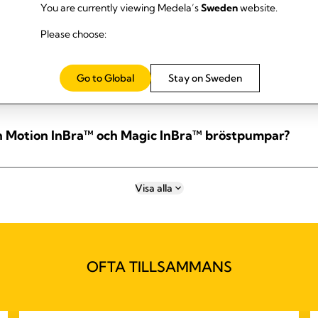
n de två pumprytmerna (stimulerings- och utdrivnin
You are currently viewing Medela’s
Sweden
website.
Please choose:
mp med slutet system?
Go to Global
Stay on Sweden
an Motion InBra™ och Magic InBra™ bröstpumpar?
Visa alla
OFTA TILLSAMMANS