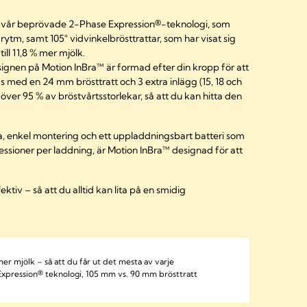
d vår beprövade 2-Phase Expression®-teknologi, som
rytm, samt 105° vidvinkelbrösttrattar, som har visat sig
l 11,8 % mer mjölk.
ignen på Motion InBra™ är formad efter din kropp för att
 med en 24 mm brösttratt och 3 extra inlägg (15, 18 och
ver 95 % av bröstvårtsstorlekar, så att du kan hitta den
a, enkel montering och ett uppladdningsbart batteri som
ssessioner per laddning, är Motion InBra™ designad för att
tiv – så att du alltid kan lita på en smidig
 mer mjölk – så att du får ut det mesta av varje
Expression® teknologi, 105 mm vs. 90 mm brösttratt