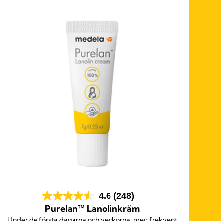
4.6
(248)
Purelan™ Lanolinkräm
Under de första dagarna och veckorna, med frekvent