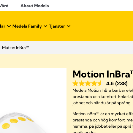
 Vård
About Medela
lar
Medela Family
Tjänster
Motion InBra™
Motion InBra
4.6
(238)
Medela Motion InBra bärbar elek
prestanda och komfort. Enkel a
jobbet och när du är på språng.
Motion InBra™ är en mycket effe
prestanda och hög komfort, med
hemma, på jobbet eller på språng
behöver det.