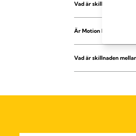
Vad är skillnaden mella
Är Motion InBra™ en pu
Vad är skillnaden mell