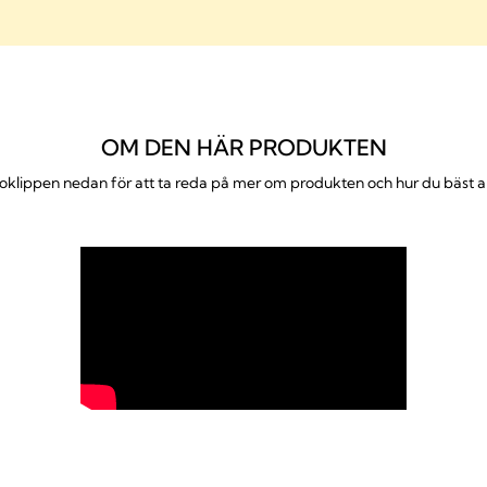
Utformad för att förhindra 
vinkel. För diskret och bek
Smidig hantering
Endast 3 delar att rengöra, 
desinfektion i mikrovågsugn
OM DEN HÄR PRODUKTEN
Kännetecken och fördel
eoklippen nedan för att ta reda på mer om produkten och hur du bäst
Videor och nedladdning