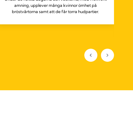
amning, upplever många kvinnor ömhet på
An
bröstvårtorna samt att de får torra hudpartier.
a