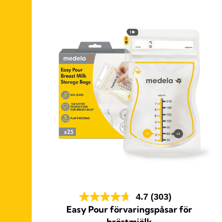
4.7
(303)
Easy Pour förvaringspåsar för
vent
bröstmjölk