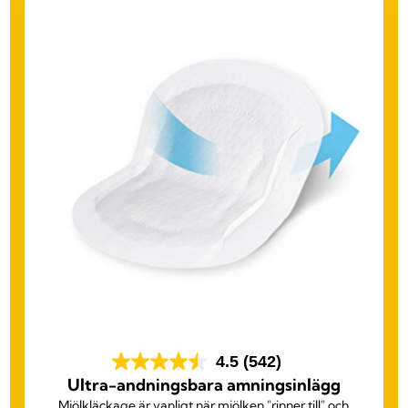
4.5
(542)
Ultra-andningsbara amningsinlägg
Mjölkläckage är vanligt när mjölken "rinner till" och