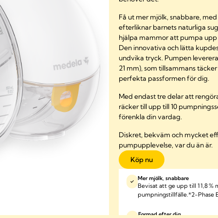
Få ut mer mjölk, snabbare, me
efterliknar barnets naturliga sug
hjälpa mammor att pumpa upp til
Den innovativa och lätta kupdes
undvika tryck. Pumpen levereras
21 mm), som tillsammans täcker ö
perfekta passformen för dig.
Med endast tre delar att rengör
räcker till upp till 10 pumpning
förenkla din vardag.
Diskret, bekväm och mycket effek
pumpupplevelse, var du än är.
Köp nu
Mer mjölk, snabbare
Bevisat att ge upp till 11,8 %
pumpningstillfälle.*2-Phase 
Formad efter dig