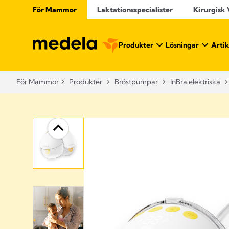
För Mammor
Laktationsspecialister
Kirurgisk
Produkter
Lösningar
Artik
För Mammor
Produkter
Bröstpumpar
InBra elektriska