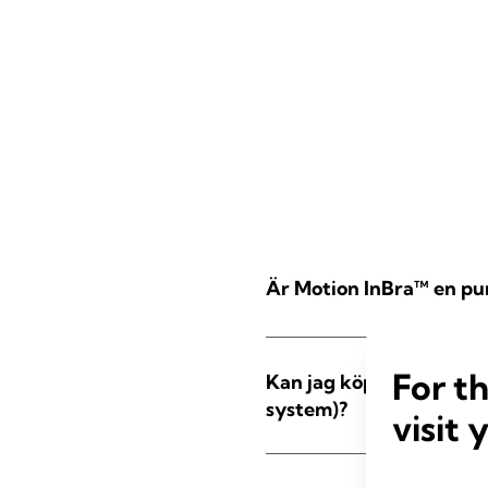
Är Motion InBra™ en pu
For t
Kan jag köpa eller låna
system)?
visit 