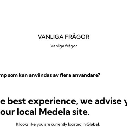
VANLIGA FRÅGOR
Vanliga frågor
mp som kan användas av flera användare?
he best experience, we advise 
 en begagnad Motion InBra™ bröstpump (eftersom det 
your local Medela site.
It looks like you are currently located in
Global
.