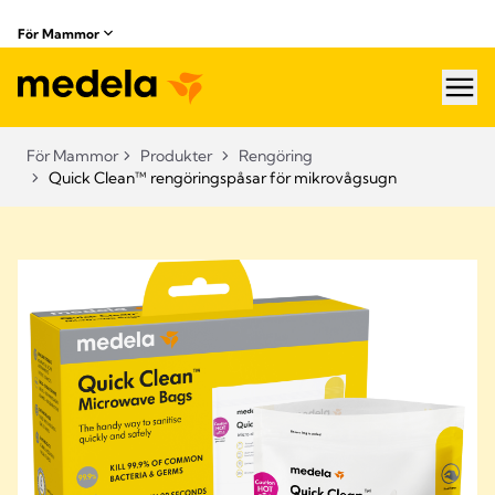
För Mammor
hea
För Mammor
Produkter
Rengöring
Quick Clean™ rengöringspåsar för mikrovågsugn