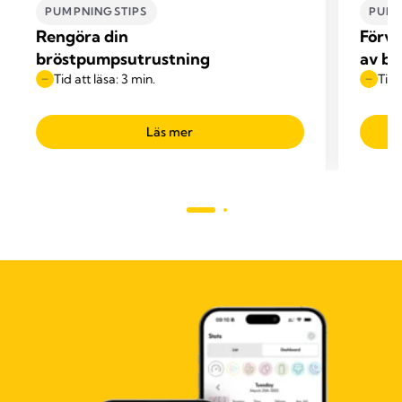
PUMPNINGSTIPS
PUMP
Rengöra din
Förva
bröstpumpsutrustning
av br
Tid att läsa: 3 min.
Tid 
Läs mer