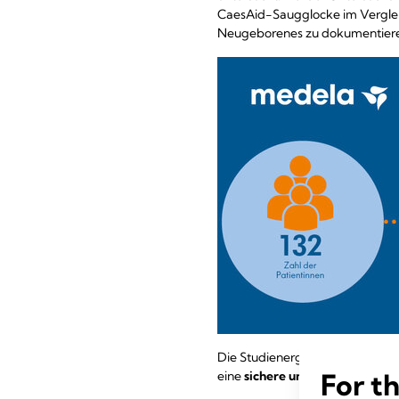
CaesAid-Saugglocke im Vergleic
Neugeborenes zu dokumentier
Die Studienergebnisse legen na
For t
eine
sichere und effiziente Al