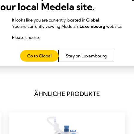
your local Medela site.
It looks like you are currently located in
Global
.
You are currently viewing Medela’s
Luxembourg
website.
Please choose:
Go to Global
Stay on Luxembourg
-assisted delivery cup compared to forceps delivery of the fetal head
9
ÄHNLICHE PRODUKTE