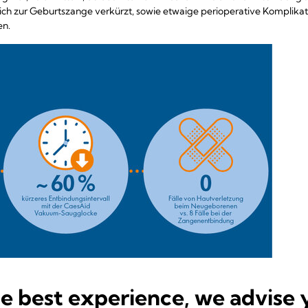
h zur Geburtszange verkürzt, sowie etwaige perioperative Komplikat
en.
he, dass die
CaesAid-Saugglocke
für die Entbindung des Kopfes bei K
he best experience, we advise 
ternative zur Geburtszange
darstellt.