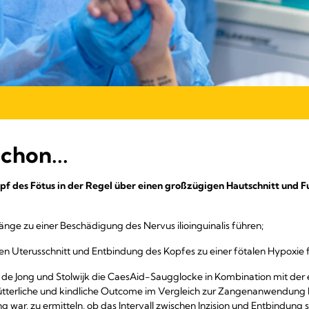
chon...
opf des Fötus in der Regel über einen großzügigen Hautschnitt und 
änge zu einer Beschädigung des Nervus ilioinguinalis führen;
chen Uterusschnitt und Entbindung des Kopfes zu einer fötalen Hypoxie
en de Jong und Stolwijk die CaesAid-Saugglocke in Kombination mit 
ütterliche und kindliche Outcome im Vergleich zur Zangenanwendung 
ng war, zu ermitteln, ob das Intervall zwischen Inzision und Entbindung