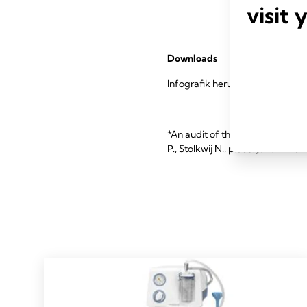
visit 
Downloads
Infografik herunterladen (pdf)
*An audit of the CaesAid vacuum
P., Stolkwij N., p.683, June 12 201