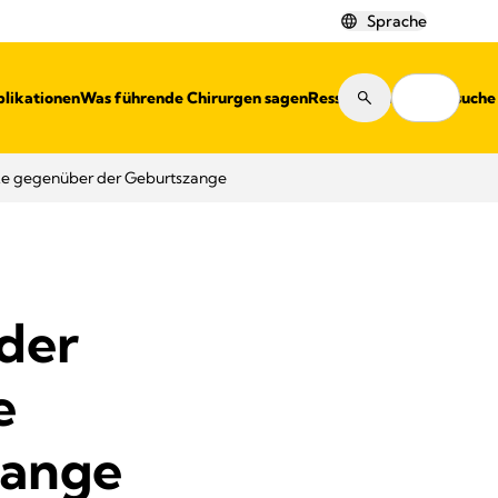
Sprache
blikationen
Was führende Chirurgen sagen
Ressourcen
Shopsuche
cke gegenüber der Geburtszange
 der
e
zange