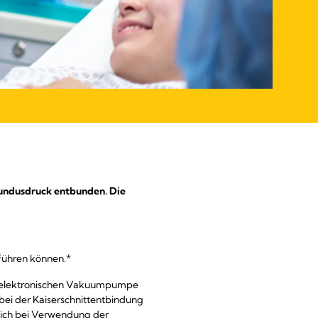
Fundusdruck entbunden. Die
 führen können.*
der elektronischen Vakuumpumpe
bei der Kaiserschnittentbindung
 sich bei Verwendung der