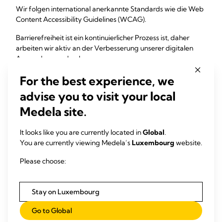
Wir folgen international anerkannte Standards wie die Web
Content Accessibility Guidelines (WCAG).
Barrierefreiheit ist ein kontinuierlicher Prozess ist, daher
arbeiten wir aktiv an der Verbesserung unserer digitalen
Anwendungen durch:
• Integration von Barrierefreiheit in unserer Kultur, internen
For the best experience, we
Richtlinien und Prozessen.
advise you to visit your local
• Stärkung unserer Teams durch Schulung.
Medela site.
• Regelmäßige Audits und Tests zur Unterstützung weiterer
It looks like you are currently located in
Global
.
Verbesserungen.
You are currently viewing Medela’s
Luxembourg
website.
Wir sind für Sie da
Please choose:
Wenn Sie Schwierigkeiten bei der Nutzung unserer Website
oder Vorschläge zur Verbesserung haben, freuen wir uns,
Stay on Luxembourg
von Ihnen zu hören.
Go to Global
Kontaktieren Sie uns unter:
accessibility@medela.com