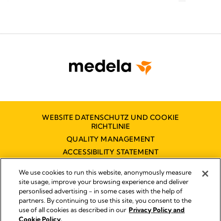
stars.
stars.
166
166
reviews
revie
WEBSITE DATENSCHUTZ UND COOKIE
RICHTLINIE
QUALITY MANAGEMENT
ACCESSIBILITY STATEMENT
KONTAKT
We use cookies to run this website, anonymously measure
BARRIEREFREIHEITSERKLÄRUNG
site usage, improve your browsing experience and deliver
personlised advertising - in some cases with the help of
partners. By continuing to use this site, you consent to the
use of all cookies as described in our
Privacy Policy and
Impressum
Cookie Policy.