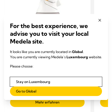
For the best experience, we
advise you to visit your local
Medela site.
VERBINDUNGSSTÜCK
VERB
ERSATZTEILE & ZUBEHÖR FÜR
ERSA
It looks like you are currently located in
Global
.
MILCHPUMPEN​
MILC
You are currently viewing Medela’s
Luxembourg
website.
PersonalFit Flex™
Perso
Please choose:
Verbindungsstück
Verb
Das Medela PersonalFit Flex Verbindungsstück
Das Me
mit Überlaufschutz fördert komfortables
mit Übe
Stay on Luxembourg
Abpumpen, denn du kannst dich damit sogar
Abpump
etwas zurücklehnen.
etwas 
4.1
(166)
Go to Global
4.1
4.1
out
out
Mehr erfahren
of
of
5
5