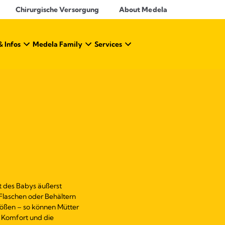
Chirurgische Versorgung
About Medela
& Infos
Medela Family
Services
t des Babys äußerst
 Flaschen oder Behältern
ößen – so können Mütter
 Komfort und die