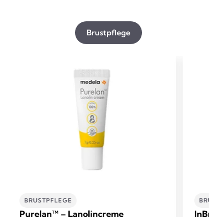
Brustpflege
BRUSTPFLEGE
BRUS
Purelan™ – Lanolincreme
InBra