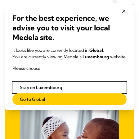
Purelan™ Lanolincreme sorgt dank
Aus der
reichhaltiger Textur mit besonders hoher
häufige
For the best experience, we
Wasseraufnahmefähigkeit für schnelle
insbes
Linderung bei beanspruchten Brustwarzen
nach d
4.6
(247)
advise you to visit your local
4.6
4.7
und trockener Haut.
Medela site.
out
out
of
of
Mehr erfahren
It looks like you are currently located in
Global
.
5
5
You are currently viewing Medela’s
Luxembourg
website.
stars.
stars.
247
114
Please choose:
reviews
revie
Stay on Luxembourg
Go to Global