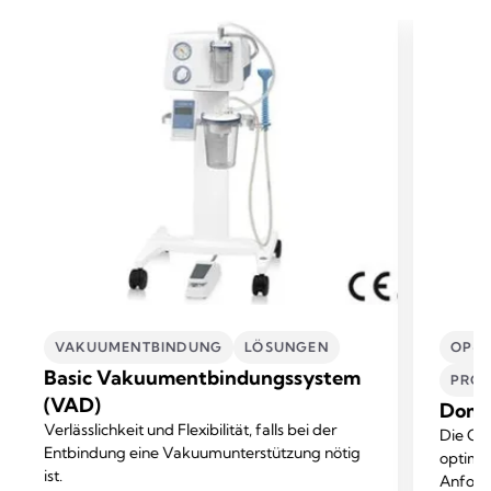
VAKUUMENTBINDUNG
LÖSUNGEN​
OP- 
Basic Vakuumentbindungssystem
PROF
(VAD)
Domin
Verlässlichkeit und Flexibilität, falls bei der
Die OP
Entbindung eine Vakuumunterstützung nötig
optimal
ist.
Anford