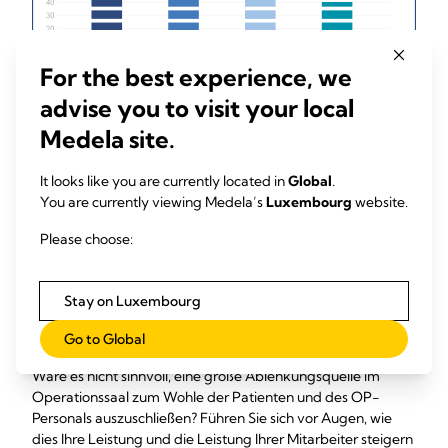
For the best experience, we
advise you to visit your local
Medela site.
Darüber hinaus zeigen Untersuchungen, dass Lärm vor
allem von OP-Geräten (wie medizinische Absauggeräte) als
1
It looks like you are currently located in
Global
.
Hauptquelle ausgeht
.
You are currently viewing Medela’s
Luxembourg
website.
Was aber, wenn sich die Lärmbelastung im Operationssaal
Please choose:
auf einfache Weise reduzieren ließe? Eine geringere
Lärmbelastung sorgt für:
verbesserte Konzentration
Stay on Luxembourg
erleichterte Kommunikation
Go to Global
weniger Fehler/Komplikationen
Wäre es nicht sinnvoll, eine große Ablenkungsquelle im
Operationssaal zum Wohle der Patienten und des OP-
Personals auszuschließen? Führen Sie sich vor Augen, wie
dies Ihre Leistung und die Leistung Ihrer Mitarbeiter steigern