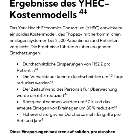
Ergebnisse des YHEC-
4‡
Kostenmodells
Das York Health Economics Consortium (YHEC) entwickelte
ein solides Kostenmodell, das Thopaz+ mit herkömmlichen
analogen Systemen bei 2.500 Patientinnen und Patienten
vergleicht. Die Ergebnisse führten zu überzeugenden
Einschätzungen:
Durchschnittliche Einsparungen von 1152 £ pro
4‡
Patient:in
1,3
Die Verweildauer konnte durchschnittlich um
Tage
4‡
reduziert werden
Der Zeitaufwand des Personals für Überwachung
4‡
wurde um 68 % reduziert
Röntgenaufnahmen wurden um 57 % und das
4‡
erneute Einlegen von Drainagen um 80 % reduziert
Höherer chirurgischer Durchsatz: mehr Eingriffe pro
4‡
Bett und Jahr
Diese Einsparungen basieren auf soliden, praxisnahen