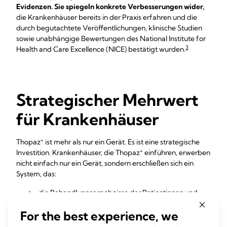
Evidenzen. Sie spiegeln konkrete Verbesserungen wider,
die Krankenhäuser bereits in der Praxis erfahren und die
durch begutachtete Veröffentlichungen, klinische Studien
sowie unabhängige Bewertungen des National Institute for
3
Health and Care Excellence (NICE) bestätigt wurden.
Strategischer Mehrwert
für Krankenhäuser
+
Thopaz
ist mehr als nur ein Gerät. Es ist eine strategische
+
Investition. Krankenhäuser, die Thopaz
einführen, erwerben
nicht einfach nur ein Gerät, sondern erschließen sich ein
System, das:
die Behandlungsergebnisse der Patientinnen und
1,2,3
Patienten verbessert.
For the best experience, we
1
Komplikationen und Revisionen reduziert.
5,6,7
die Ressourcennutzung optimiert.