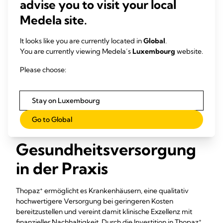
advise you to visit your local
5,6,7
die betriebliche Effizienz steigert.
Medela site.
3,4‡,8
langfristige finanzielle Einsparungen generiert.
Unabhängig davon, ob Sie das Gerät kaufen, mieten oder
It looks like you are currently located in
Global
.
+
nutzungsabhängig bezahlen, erzielt Thopaz
eine positive
You are currently viewing Medela’s
Luxembourg
website.
4‡
Rendite.
Das System amortisiert sich (und erzielt darüber
hinausgehende Rentabilität) durch eine geringere
Please choose:
Bettenauslastung, niedrigere Komplikationsraten und einen
effizienteren Versorgungsablauf.
Stay on Luxembourg
Go to Global
Wertorientierte
Gesundheitsversorgung
in der Praxis
+
Thopaz
ermöglicht es Krankenhäusern, eine qualitativ
hochwertigere Versorgung bei geringeren Kosten
bereitzustellen und vereint damit klinische Exzellenz mit
+
finanzieller Nachhaltigkeit. Durch die Investition in Thopaz