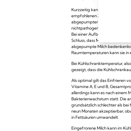
Kurzzeitig kann Muttermilch be
empfohlenen Zeitraums, doch lä
abgepumpter Muttermilch führen
nichtpathogene Keime beschränkt,
Bei einer Aufbewahrungstemper
Schluss, dass Milch bei 15 °C 
abgepumpte Milch bedenkenlos e
Raumtemperaturen kann sie in 
Bei Kühlschranktemperatur, also
gezeigt, dass die Kühlschranka
Als optimal gilt das Einfrieren 
Vitamine A, E und B, Gesamtprot
allerdings kann es nach einem 
Bakterienwachstum statt. Die a
grundsätzlich schlechter als bei
neun Monaten akzeptierbar, ob
in Fettsäuren umwandelt.
Eingefrorene Milch kann im Kü