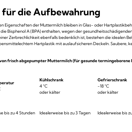
 für die Aufbewahrung
n Eigenschaften der Muttermilch bleiben in Glas- oder Hartplastikbeh
, die Bisphenol A (BPA) enthalten, wegen der gesundheitsschädigende
ner Zerbrechlichkeit ebenfalls bedenklich ist, bestehen die idealen 
ensmittelechtem Hartplastik mit auslaufsicheren Deckeln. Saubere, kei
 von frisch abgepumpter Muttermilch (für gesunde termingeborene 
Kühlschrank
Gefrierschrank
eratur
4 °C
-18 °C
C
oder kälter
oder kälter
se bis zu 4 Stunden
Idealerweise bis zu 3 Tagen
Idealerweise bis 