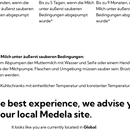
tunden, wenn die
Bis zu 5 Tagen, wenn die Milch
Bis zu 9 Monaten,
r äußerst sauberen
unter äußerst sauberen
Milch unter äußer
gen abgepumpt
Bedingungen abgepumpt
Bedingungen ab
wurde*
wurde*
ilch unter äußerst sauberen Bedingungen:
dem Abpumpen der Muttermilch mit Wasser und Seife oder einem Handd
ile der Milchpumpe, Flaschen und Umgebung müssen sauber sein. Brüs
n werden.
n Kühlschranks mit einheitlicher Temperatur und konstanter Tempera
Aufbewahren und Auftauen von Muttermilch stellen eine Empfehlung da
he best experience, we advise 
 können davon abweichen.
your local Medela site.
zur Aufbewahrung
It looks like you are currently located in
Global
.