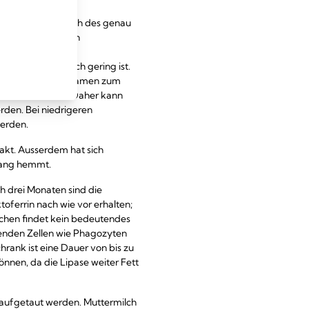
n zwar hinsichtlich des genau
Bakterienzahlen in
hauptsächlich auf
 acht Stunden noch gering ist.
 an. Die Autoren kamen zum
hrt werden kann. Daher kann
den. Bei niedrigeren
erden.
takt. Ausserdem hat sich
lang hemmt.
ch drei Monaten sind die
oferrin nach wie vor erhalten;
ochen findet kein bedeutendes
benden Zellen wie Phagozyten
hrank ist eine Dauer von bis zu
nen, da die Lipase weiter Fett
aufgetaut werden. Muttermilch