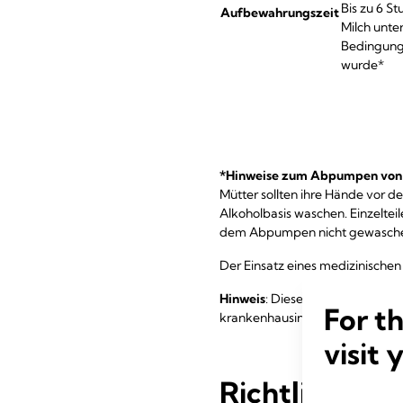
Bis zu 6 S
Aufbewahrungszeit
Milch unte
Bedingun
wurde*
*Hinweise zum Abpumpen von M
Mütter sollten ihre Hände vor 
Alkoholbasis waschen. Einzelte
dem Abpumpen nicht gewasche
Der Einsatz eines medizinische
Hinweis
: Diese Regeln für das 
For t
krankenhausinterne Richtlinien
visit 
Richtlinien 