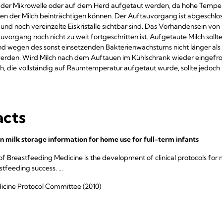
 in der Mikrowelle oder auf dem Herd aufgetaut werden, da hohe Temper
en der Milch beinträchtigen können. Der Auftauvorgang ist abgeschlos
st und noch vereinzelte Eiskristalle sichtbar sind. Das Vorhandensein von E
vorgang noch nicht zu weit fortgeschritten ist. Aufgetaute Milch sollte
 wegen des sonst einsetzenden Bakterienwachstums nicht länger als 
den. Wird Milch nach dem Auftauen im Kühlschrank wieder eingefror
h, die vollständig auf Raumtemperatur aufgetaut wurde, sollte jedoch 
acts
n milk storage information for home use for full-term infants
of Breastfeeding Medicine is the development of clinical protocols 
feeding success. ...
cine Protocol Committee (2010)