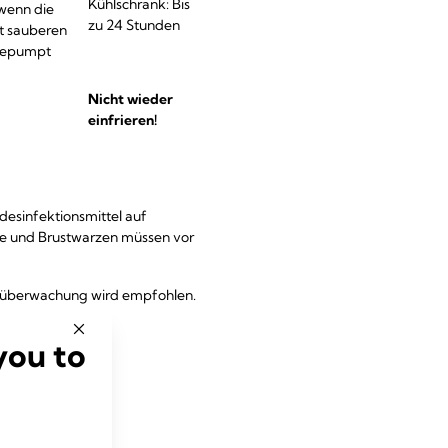
Kühlschrank: Bis
 wenn die
zu 24 Stunden
st sauberen
gepumpt
Nicht wieder
einfrieren!
esinfektionsmittel auf
te und Brustwarzen müssen vor
turüberwachung wird empfohlen.
r. Staatliche und
you to