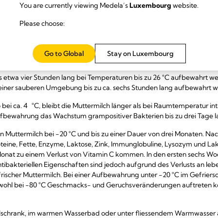
You are currently viewing Medela’s
Luxembourg
website.
denkenlos bei Raumtemperatur aufbewahrt werden. Studien divergiere
Please choose:
sst sich sagen, dass wärmere Temperaturen grundsätzlich zu höheren 
. Eine wichtige Studie zeigte, dass das Bakterienwachstum, das sich 
 bei 15 °C vernachlässigbar und selbst bei 25 °C in den ersten vier bis
Go to Global
Stay on Luxembourg
atur von 38 °C steigt das Wachstum jedoch nach vier Stunden rapide
während 24 Stunden und bei 25 °C während vier Stunden sicher aufbewa
twa vier Stunden lang bei Temperaturen bis zu 26 °C aufbewahrt wer
einer sauberen Umgebung bis zu ca. sechs Stunden lang aufbewahrt w
 bei ca. 4 °C, bleibt die Muttermilch länger als bei Raumtemperatur in
ufbewahrung das Wachstum grampositiver Bakterien bis zu drei Tage 
von Muttermilch bei -20 °C und bis zu einer Dauer von drei Monaten. Na
eine, Fette, Enzyme, Laktose, Zink, Immunglobuline, Lysozym und Lakt
Monat zu einem Verlust von Vitamin C kommen. In den ersten sechs W
ntibakteriellen Eigenschaften sind jedoch aufgrund des Verlusts an le
 frischer Muttermilch. Bei einer Aufbewahrung unter -20 °C im Gefriersc
wohl bei -80 °C Geschmacks- und Geruchsveränderungen auftreten kön
hlschrank, im warmen Wasserbad oder unter fliessendem Warmwasser 