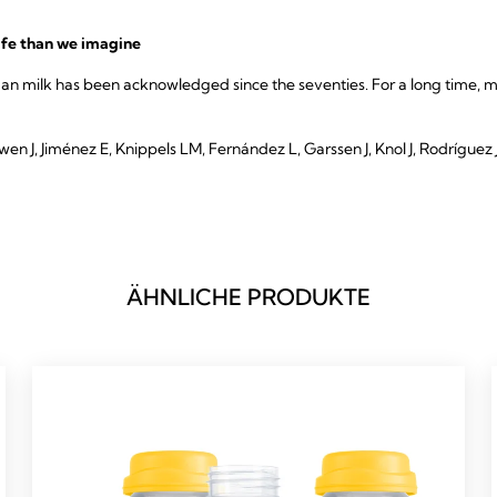
ife than we imagine
an milk has been acknowledged since the seventies. For a long time, m
 J, Jiménez E, Knippels LM, Fernández L, Garssen J, Knol J, Rodríguez J
ÄHNLICHE PRODUKTE