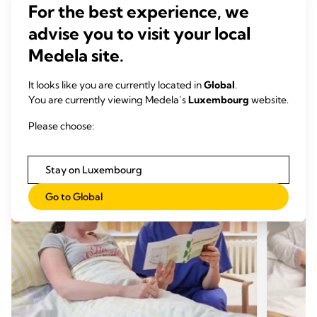
Beziehung zwischen, der Menge der eigenen Muttermilch
For the best experience, we
die frühgeborene Kinder erhalten und deren
advise you to visit your local
5
Morbiditätsrisiko besteht.
Daher wird der größte Schutz
erreicht, wenn vulnerable Kinder lange und hohe Dosen an
Medela site.
eigener Muttermilch erhalten.
It looks like you are currently located in
Global
.
You are currently viewing Medela’s
Luxembourg
website.
Please choose:
Stay on Luxembourg
Go to Global