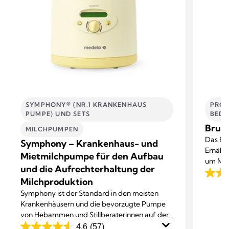
SYMPHONY® (NR.1 KRANKENHAUS
PROD
PUMPE) UND SETS
BEDÜ
Brust
MILCHPUMPEN
Das Bru
Symphony – Krankenhaus- und
Ernähru
Mietmilchpumpe für den Aufbau
um Mütt
und die Aufrechterhaltung der
unters
3.5
Milchproduktion
verabre
out
Symphony ist der Standard in den meisten
Brust ge
of
Krankenhäusern und die bevorzugte Pumpe
von Hebammen und Stillberaterinnen auf der
5
ganzen Welt.
4.6
(57)
stars.