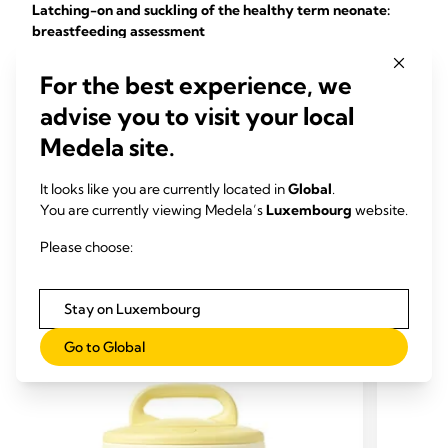
Latching-on and suckling of the healthy term neonate:
breastfeeding assessment
Increasing breastfeeding duration and exclusivity is an
For the best experience, we
acknowledged public health priority. Breastfeeding
advise you to visit your local
problems, especially with the healthy term neonate
latching-on or feeding with a suboptimal ...
Medela site.
Cadwell K (2007)
It looks like you are currently located in
Global
.
J Midwifery Womens Health 52(6):638-42
You are currently viewing Medela’s
Luxembourg
website.
Please choose:
ÄHNLICHE PRODUKTE
Stay on Luxembourg
Go to Global