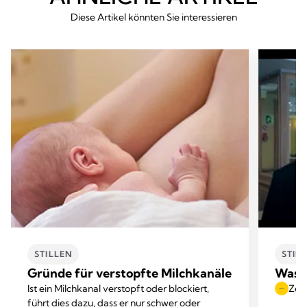
Diese Artikel könnten Sie interessieren
STILLEN
STIL
Gründe für verstopfte Milchkanäle
Was i
Ist ein Milchkanal verstopft oder blockiert,
Zeit
führt dies dazu, dass er nur schwer oder