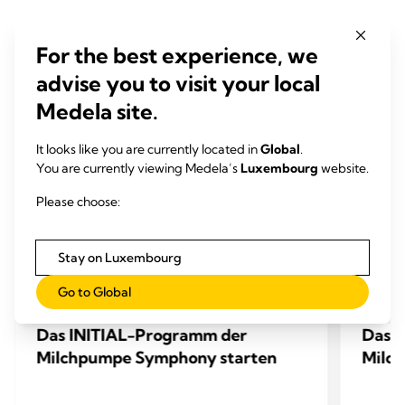
For the best experience, we
advise you to visit your local
Medela site.
It looks like you are currently located in
Global
.
You are currently viewing Medela’s
Luxembourg
website.
Please choose:
Stay on Luxembourg
Go to Global
VIDEO
VIDE
Das INITIAL-Programm der
Das 
Milchpumpe Symphony starten
Milc