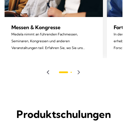
Messen & Kongresse
Fortb
Medela nimmt an führenden Fachmessen,
In den v
Seminaren, Kongressen und anderen
erheblic
Veranstaltungen teil. Erfahren Sie, wo Sie uns
Forschun
demnächst antreffen können.
Wissen 
entspre
Produktschulungen