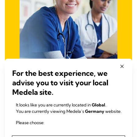
For the best experience, we
advise you to visit your local
Medela University
Medela site.
Die Medela University bietet kostenlose Online-Kurse zum
Thema Thoraxdrainage. Die meisten unserer Kurse sind
It looks like you are currently located in
Global
.
anerkannt und Sie erhalten nach Abschluss des Kurses ein
You are currently viewing Medela’s
Germany
website.
Zertifikat.
Please choose:
Medela university