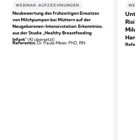
WEBINAR-AUFZEICHNUNGEN
WEBI
Neubewertung des frühzeitigen Einsatzes
Unter
von Milchpumpen bei Müttern auf der
Risik
Neugeborenen-Intensivstation: Erkenntnisse
Milch
aus der Studie „Healthy Breastfeeding
Hand
Infant“
(KI übersetzt)
Referentin:
Dr. Paula Meier, PhD, RN
Refere