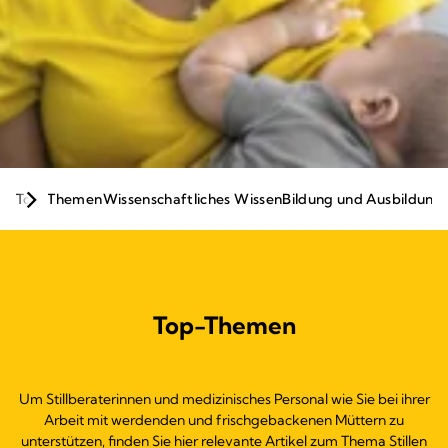
Still & Laktationshub für
Top-Themen
Wissenschaftliches Wissen
Bildung und Ausbildung
Fachpersonen
Wir unterstützen Sie, Sie unterstützen Mütter.
Informieren Sie sich hier über unsere Online-Services
für Fachpersonen.
Top-Themen
Abonnieren Sie den Newsletter
Um Stillberaterinnen und medizinisches Personal wie Sie bei ihrer
Arbeit mit werdenden und frischgebackenen Müttern zu
unterstützen, finden Sie hier relevante Artikel zum Thema Stillen