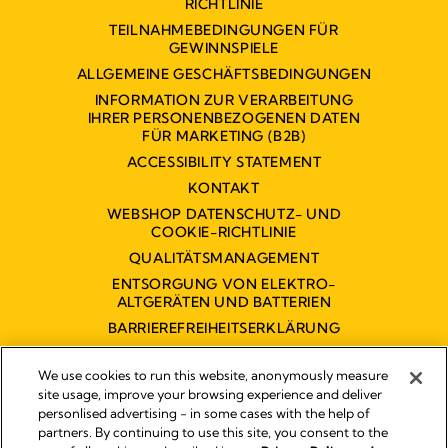
RICHTLINIE
TEILNAHMEBEDINGUNGEN FÜR
GEWINNSPIELE
ALLGEMEINE GESCHÄFTSBEDINGUNGEN
INFORMATION ZUR VERARBEITUNG
IHRER PERSONENBEZOGENEN DATEN
FÜR MARKETING (B2B)
ACCESSIBILITY STATEMENT
KONTAKT
WEBSHOP DATENSCHUTZ- UND
COOKIE-RICHTLINIE
QUALITÄTSMANAGEMENT
ENTSORGUNG VON ELEKTRO-
ALTGERÄTEN UND BATTERIEN
BARRIEREFREIHEITSERKLÄRUNG
We use cookies to run this website, anonymously measure
site usage, improve your browsing experience and deliver
personlised advertising - in some cases with the help of
partners. By continuing to use this site, you consent to the
Impressum