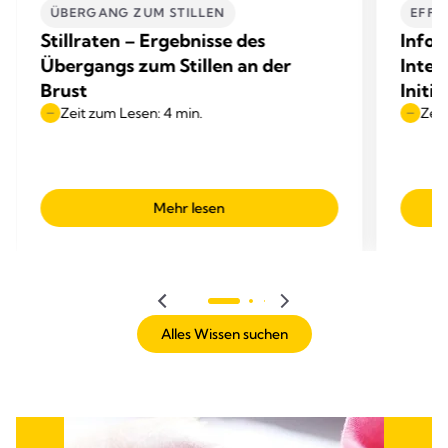
ÜBERGANG ZUM STILLEN
EFFE
Stillraten – Ergebnisse des
Infor
Übergangs zum Stillen an der
Inter
Brust
Initi
Zeit zum Lesen: 4 min.
Zeit
Mehr lesen
Alles Wissen suchen