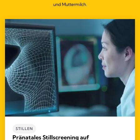
und Muttermilch.
STILLEN
Pränatales Stillscreening auf