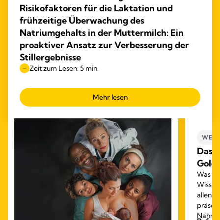
Risikofaktoren für die Laktation und
frühzeitige Überwachung des
Natriumgehalts in der Muttermilch: Ein
proaktiver Ansatz zur Verbesserung der
Stillergebnisse
Zeit zum Lesen: 5 min.
Mehr lesen
WEBI
Das F
Gold 
Was mac
Wissen 
allen 
präsent
Nahrun