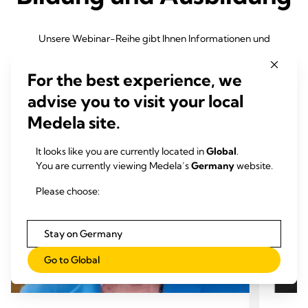
Unsere Webinar-Reihe gibt Ihnen Informationen und
Forschungsergebnisse zu den Themen Stillen, Muttermilch,
Sicherheit und Gesundheit von Schwangeren, stillenden Müttern
For the best experience, we
und ihren Babys.
advise you to visit your local
Medela site.
It looks like you are currently located in
Global
.
You are currently viewing Medela’s
Germany
website.
Please choose:
Stay on Germany
Go to Global