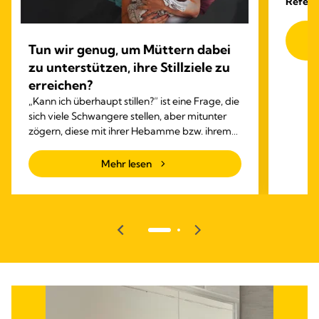
Refere
Zu
Tun wir genug, um Müttern dabei
zu unterstützen, ihre Stillziele zu
erreichen?
„Kann ich überhaupt stillen?“ ist eine Frage, die
sich viele Schwangere stellen, aber mitunter
zögern, diese mit ihrer Hebamme bzw. ihrem
Arzt oder ihrer Ärztin zu besprechen....
Mehr lesen