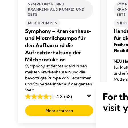
SYMPHONY® (NR.1
SYMP
KRANKENHAUS PUMPE) UND
KRAN
SETS
SETS
MILCHPUMPEN
MILC
Symphony – Krankenhaus-
Hands
und Mietmilchpumpe für
für d
den Aufbau und die
Freihä
Flexibil
Aufrechterhaltung der
Milchproduktion
NEU Ha
Symphony ist der Standard in den
für Müt
meisten Krankenhäusern und die
und erf
bevorzugte Pumpe von Hebammen
Mutter
und Stillberaterinnen auf der ganzen
die Hän
Welt.
haben w
For t
4.3
(68)
4.3
visit 
von
Mehr erfahren
5
Sternen.
68