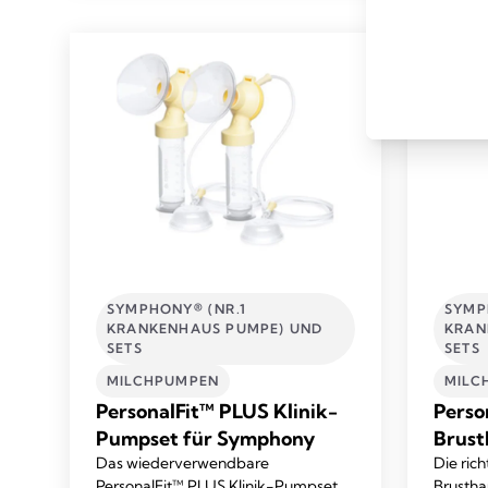
Bewertungen
SYMPHONY® (NR.1
SYMP
KRANKENHAUS PUMPE) UND
KRAN
SETS
SETS
MILCHPUMPEN
MILC
PersonalFit™ PLUS Klinik-
Perso
Pumpset für Symphony
Brust
Das wiederverwendbare
Die ric
PersonalFit™ PLUS Klinik-Pumpset
Brustha