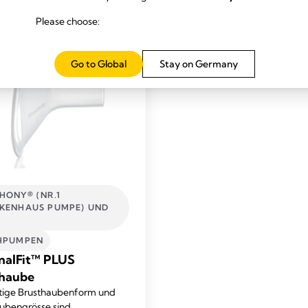
Please choose:
Go to Global
Stay on Germany
HONY® (NR.1
KENHAUS PUMPE) UND
HPUMPEN
nalFit™ PLUS
haube
htige Brusthaubenform und
ubengrösse sind