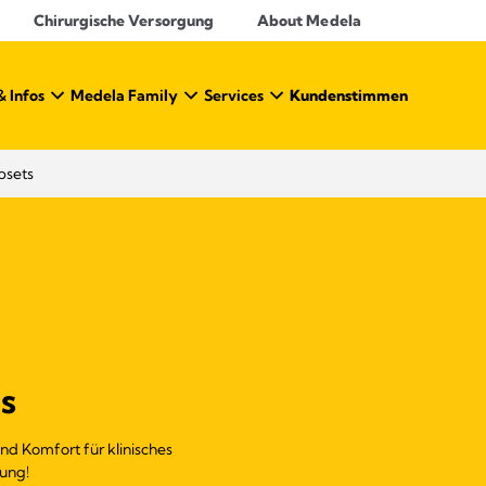
Chirurgische Versorgung
About Medela
& Infos
Medela Family
Services
Kundenstimmen
sets
s
d Komfort für klinisches
ung!