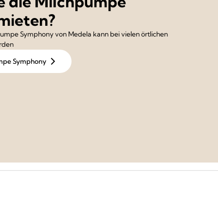
e die Milchpumpe
mieten?
hpumpe Symphony von Medela kann bei vielen örtlichen
rden
pumpe Symphony