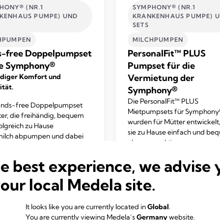
HONY® (NR.1
SYMPHONY® (NR.1
KENHAUS PUMPE) UND
KRANKENHAUS PUMPE) 
SETS
HPUMPEN
MILCHPUMPEN
-free Doppelpumpset
PersonalFit™ PLUS
ie Symphony®
Pumpset für die
ndiger Komfort und
Vermietung der
ität.
Symphony®
Die PersonalFit™ PLUS
nds-free Doppelpumpset
Mietpumpsets für Symphony
ter, die freihändig, bequem
wurden für Mütter entwickelt
olgreich zu Hause
sie zu Hause einfach und be
milch abpumpen und dabei
abpumpen können.
de für andere Dinge frei
0.0
(0)
ollen.
0.0
he best experience, we advise 
von
your local Medela site.
5
Mehr erfahren
Mehr erfahren
Sternen.
It looks like you are currently located in
Global
.
You are currently viewing Medela’s
Germany
website.