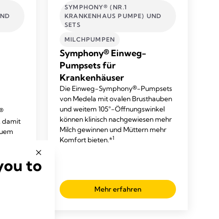
SYMPHONY® (NR.1
UND
KRANKENHAUS PUMPE) UND
SETS
MILCHPUMPEN
Symphony® Einweg-
Pumpsets für
Krankenhäuser
Die Einweg-Symphony®-Pumpsets
von Medela mit ovalen Brusthauben
und weitem 105°-Öffnungswinkel
®
können klinisch nachgewiesen mehr
, damit
Milch gewinnen und Müttern mehr
quem
1
Komfort bieten.*
you to
Mehr erfahren