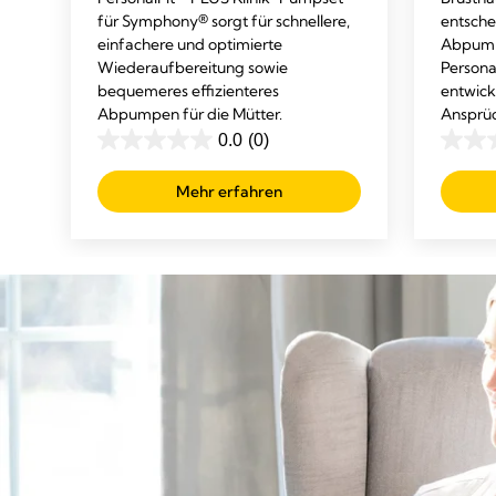
für Symphony® sorgt für schnellere,
entsche
einfachere und optimierte
Abpump
Wiederaufbereitung sowie
Persona
bequemeres effizienteres
entwick
Abpumpen für die Mütter.
Ansprüc
0.0
(0)
0.0
0.0
von
von
Mehr erfahren
5
5
Sternen.
Sterne