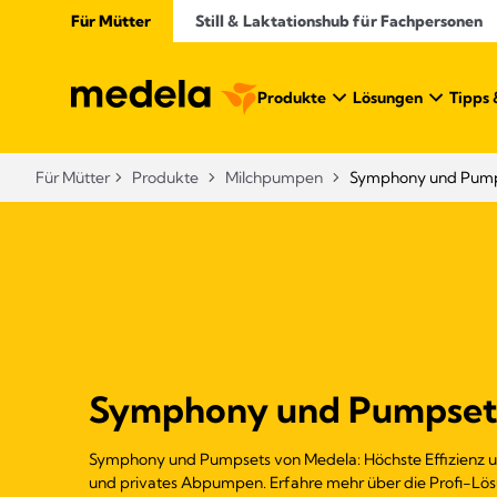
Für Mütter
Still & Laktationshub für Fachpersonen
Produkte
Lösungen
Tipps 
Für Mütter
Produkte
Milchpumpen
Symphony und Pump
Symphony und Pumpset
Symphony und Pumpsets von Medela: Höchste Effizienz un
und privates Abpumpen. Erfahre mehr über die Profi-Lös