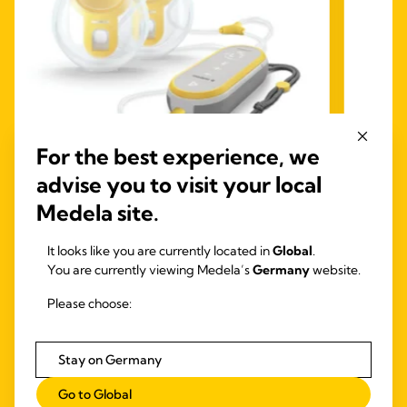
For the best experience, we
advise you to visit your local
HANDS-FREE ELEKTRISCH
BRU
Medela site.
Pure
MILCHPUMPEN
Purela
Freestyle™ Hands-free –
It looks like you are currently located in
Global
.
reichha
You are currently viewing Medela’s
Germany
website.
freihändige elektrische
Wasser
Doppelmilchpumpe
Linder
Please choose:
4.6
™
Die Freestyle
Hands-free ist die erste direkt
von
im BH tragbare elektrische
Doppelmilchpumpe für freihändiges
5
Stay on Germany
Abpumpen von Medela.
4.1
(789)
Stern
4.1
Go to Global
322