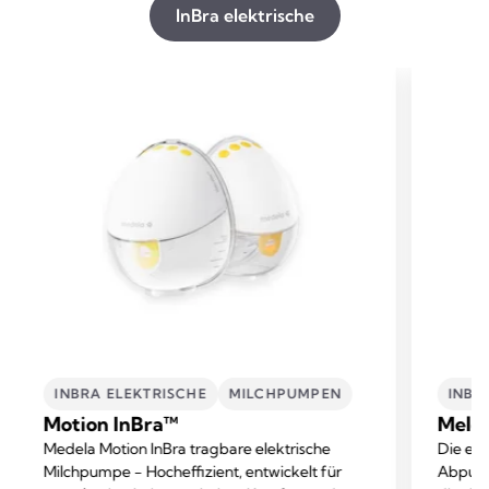
InBra elektrische
INBRA ELEKTRISCHE
MILCHPUMPEN
INBR
Motion InBra™
Melo
Medela Motion InBra tragbare elektrische
Die ein
Milchpumpe - Hocheffizient, entwickelt für
Abpump