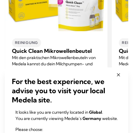
REINIGUNG
REIN
Quick Clean Mikrowellenbeutel
Quick
Mit den praktischen Mikrowellenbeuteln von
Mit den
Medela kannst du dein Milchpumpen- und
Medela
Stillzubehör schnell und sicher desinfizieren.
Stillzu
4.8
(212)
For the best experience, we
4.8
4.8
von
von
advise you to visit your local
Mehr erfahren
5
5
Medela site.
Sternen.
Sterne
212
212
It looks like you are currently located in
Global
.
Bewertungen
Bewer
You are currently viewing Medela’s
Germany
website.
Please choose: