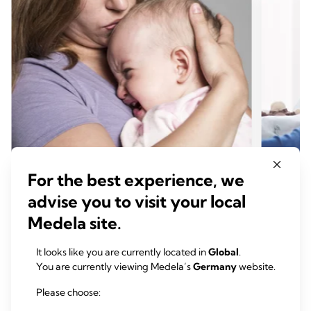
For the best experience, we
advise you to visit your local
HERAUSFORDERUNGEN BEIM STILLEN​
HERA
Milchstau: Ursachen, Symptome &
Zu we
Medela site.
Behandlung
deine
Zeit zum Lesen: 7 min.
Zeit
It looks like you are currently located in
Global
.
You are currently viewing Medela’s
Germany
website.
Please choose:
Mehr lesen