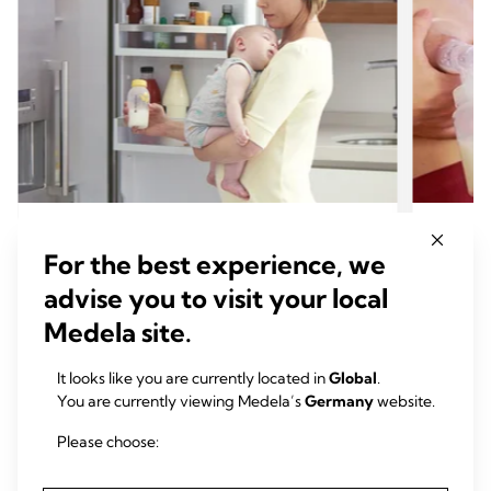
TIPPS ZUM ABPUMPEN
TIPP
For the best experience, we
So fütterst du dein Baby mit
7 Tip
advise you to visit your local
abgepumpter Muttermilch: Hier
Abp
Medela site.
kommen die Antworten auf deine
Zeit
Fragen
It looks like you are currently located in
Global
.
Zeit zum Lesen: 4 min.
You are currently viewing Medela’s
Germany
website.
Please choose:
Mehr lesen