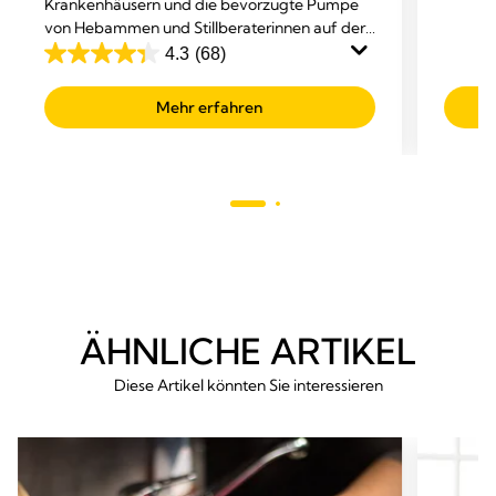
Krankenhäusern und die bevorzugte Pumpe
von
von Hebammen und Stillberaterinnen auf der
5
ganzen Welt.
4.3
(68)
4.3
Sterne
von
147
Mehr erfahren
5
Bewer
Sternen.
68
Bewertungen
ÄHNLICHE ARTIKEL
Diese Artikel könnten Sie interessieren