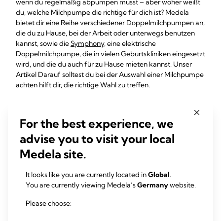
wenn du regelmäßig abpumpen musst – aber woher weißt
du, welche Milchpumpe die richtige für dich ist? Medela
bietet dir eine Reihe verschiedener Doppelmilchpumpen an,
die du zu Hause, bei der Arbeit oder unterwegs benutzen
kannst, sowie die
Symphony
, eine elektrische
Doppelmilchpumpe, die in vielen Geburtskliniken eingesetzt
wird, und die du auch für zu Hause mieten kannst. Unser
Artikel Darauf solltest du bei der Auswahl einer Milchpumpe
achten hilft dir, die richtige Wahl zu treffen.
Freihändiges Abpumpen:
For the best experience, we
Perfekt für
advise you to visit your local
vielbeschäftigte Mütter
Medela site.
Für ultimativen Komfort kannst du deine
It looks like you are currently located in
Global
.
Doppelmilchpumpe mit einem speziellen Abpump-BH wie
You are currently viewing Medela’s
Germany
website.
dem
Easy Expression Bustier von Medela
verwenden, der
die Brusthauben in Position hält, damit du die Hände
Please choose:
während des Abpumpens frei hast. Diese Kombination
macht es dir nicht nur leichter, die Milchpumpe zu bedienen,