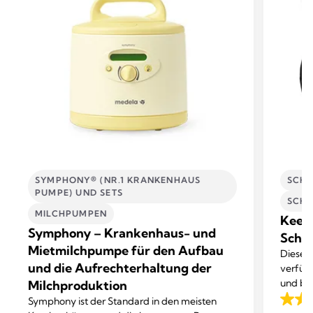
SYMPHONY® (NR.1 KRANKENHAUS
SCHW
PUMPE) UND SETS
SCHW
MILCHPUMPEN
Keep
Symphony – Krankenhaus- und
Schwa
Mietmilchpumpe für den Aufbau
Dieser 
und die Aufrechterhaltung der
verfügt
und bie
Milchproduktion
Symphony ist der Standard in den meisten
4.2