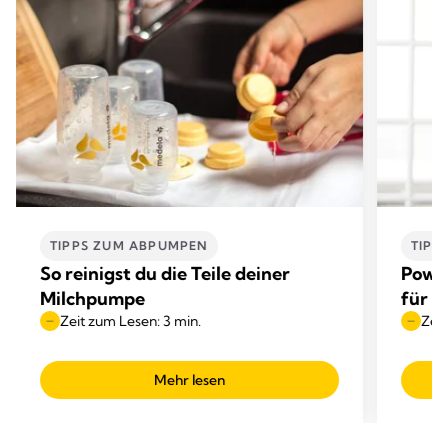
TIPPS ZUM ABPUMPEN
TIPP
So reinigst du die Teile deiner
Power
Milchpumpe
für d
Zeit zum Lesen: 3 min.
Zeit
Mehr lesen