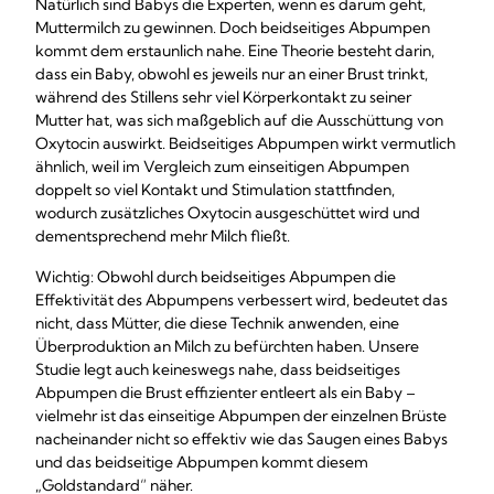
Natürlich sind Babys die Experten, wenn es darum geht,
Muttermilch zu gewinnen. Doch beidseitiges Abpumpen
kommt dem erstaunlich nahe. Eine Theorie besteht darin,
dass ein Baby, obwohl es jeweils nur an einer Brust trinkt,
während des Stillens sehr viel Körperkontakt zu seiner
Mutter hat, was sich maßgeblich auf die Ausschüttung von
Oxytocin auswirkt. Beidseitiges Abpumpen wirkt vermutlich
ähnlich, weil im Vergleich zum einseitigen Abpumpen
doppelt so viel Kontakt und Stimulation stattfinden,
wodurch zusätzliches Oxytocin ausgeschüttet wird und
dementsprechend mehr Milch fließt.
Wichtig: Obwohl durch beidseitiges Abpumpen die
Effektivität des Abpumpens verbessert wird, bedeutet das
nicht, dass Mütter, die diese Technik anwenden, eine
Überproduktion an Milch zu befürchten haben. Unsere
Studie legt auch keineswegs nahe, dass beidseitiges
Abpumpen die Brust effizienter entleert als ein Baby –
vielmehr ist das einseitige Abpumpen der einzelnen Brüste
nacheinander nicht so effektiv wie das Saugen eines Babys
und das beidseitige Abpumpen kommt diesem
„Goldstandard“ näher.