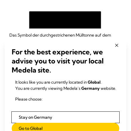
Das Symbol der durchgestrichenen Mülltonne auf dem
Produkt, der Gebrauchsanweisung oder auf der
Verpackung veranschaulicht Ihnen, dass elektrische und
For the best experience, we
elektronische Altgeräte getrennt und nicht über den
advise you to visit your local
gewöhnlichen Haushaltsabfall zu entsorgen sind.
Medela site.
Zugleich besteht die Pflicht, Altbatterien und
It looks like you are currently located in
Global
.
Altakkumulatoren, die nicht vom Altgerät umschlossen sind,
You are currently viewing Medela’s
Germany
website.
vor der Abgabe an einer Sammelstelle vom Altgerät
zerstörungsfrei zu trennen und getrennt zu entsorgen.
Please choose:
Schadstoffhaltige Batterien sind wie folgt gekennzeichnet:
Stay on Germany
Go to Global