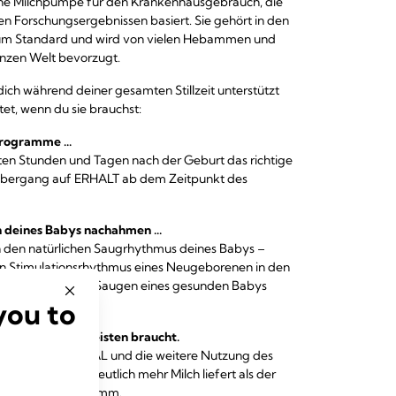
sche Milchpumpe für den Krankenhausgebrauch, die
en Forschungsergebnissen basiert. Sie gehört in den
um Standard und wird von vielen Hebammen und
ganzen Welt bevorzugt.
 dich während deiner gesamten Stillzeit unterstützt
etet, wenn du sie brauchst:
rogramme ...
ten Stunden und Tagen nach der Geburt das richtige
 Übergang auf ERHALT ab dem Zeitpunkt des
en deines Babys nachahmen ...
 den natürlichen Saugrhythmus deines Babys –
n Stimulationsrhythmus eines Neugeborenen in den
n und ERHALT das Saugen eines gesunden Babys
you to
ktation.
in Baby sie am meisten braucht.
er Beginn mit INITIAL und die weitere Nutzung des
ten 14 Tagen deutlich mehr Milch liefert als der
ard-Abpumpprogramm.