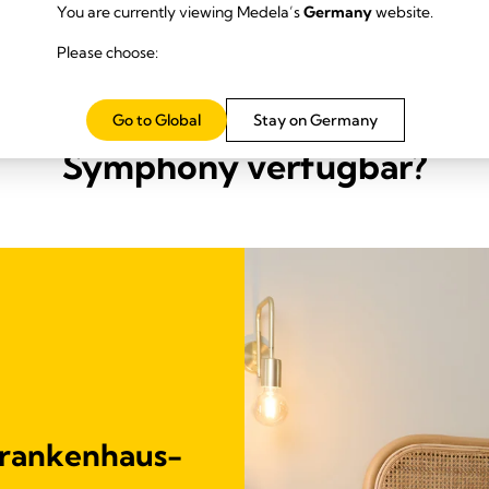
You are currently viewing Medela’s
Germany
website.
Please choose:
Pumpsets sind für die Mietmi
Go to Global
Stay on Germany
Symphony verfügbar?
 Krankenhaus-