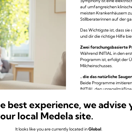
Symphony ist eine elektri
auf umfangreichen klinisch
meisten Krankenhäusern z
Stillberaterinnen auf der 
Das Wichtigste ist, dass sie
und dir die richtige Hilfe bi
Zwei forschungsbasierte P
Während INITIAL in den ers
Programm ist, erfolgt der
Milcheinschusses.
.. die das natürliche Saug
Beide Programme imitieren
INITIAL den unregelmäßige
ersten Tagen der Laktatio
he best experience, we advise 
während der etablierten La
.. für mehr Milch, wenn de
your local Medela site.
Es hat sich gezeigt, dass d
ERHALT Programms in den ers
It looks like you are currently located in
Global
.
Beginn mit einem Stand