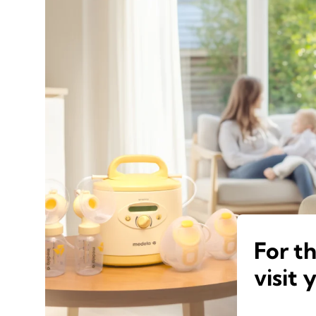
For t
visit 