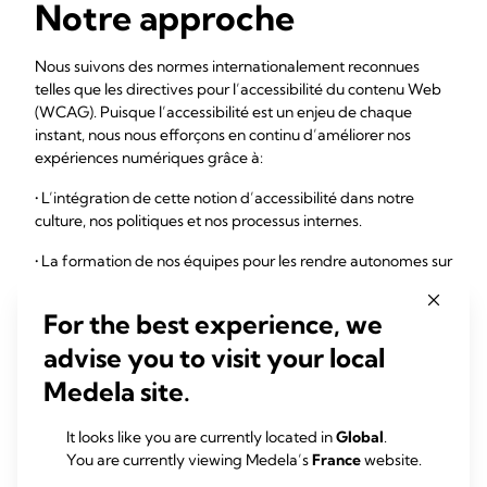
Notre approche
Nous suivons des normes internationalement reconnues
telles que les directives pour l’accessibilité du contenu Web
(WCAG). Puisque l’accessibilité est un enjeu de chaque
instant, nous nous efforçons en continu d’améliorer nos
expériences numériques grâce à:
• L’intégration de cette notion d’accessibilité dans notre
culture, nos politiques et nos processus internes.
• La formation de nos équipes pour les rendre autonomes sur
le sujet
For the best experience, we
• La réalisation d’audits et de tests réguliers pour identifier
les améliorations à mettre en œuvre.
advise you to visit your local
Medela site.
Nous sommes à l’écoute
It looks like you are currently located in
Global
.
Si vous rencontrez des difficultés lors de l’utilisation de notre
You are currently viewing Medela’s
France
website.
site web ou si vous avez des suggestions pour nous