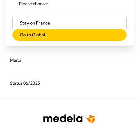
permettre d’améliorer votre expérience numérique, nous
Please choose:
serions ravis de vous entendre.
Écrivez-nous à :
accessibility@medela.com
Stay on France
Politique concernant les cookies et le respect de la vie privée
Go to Global
sur le site Internet
Merci !
Status 06/2025