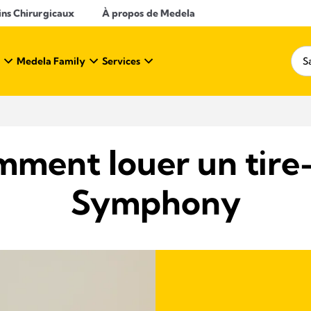
ins Chirurgicaux
À propos de Medela
Medela Family
Services
ment louer un tire-
Symphony