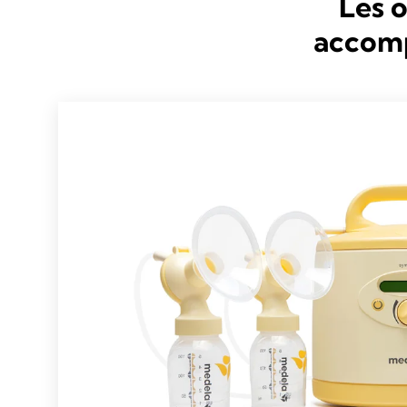
Les o
accomp