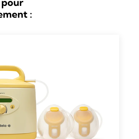
s pour
ement :