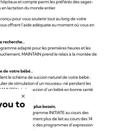
s hôpitaux et compte parmi les préférés des sages-
 en lactation du monde entier.
t conçu pour vous soutenir tout au long de votre
 vous offrant l’aide adéquate au moment où vous en
la recherche…
rogramme adapté pour les premières heures et les
couchement, MAINTAIN prend le relais à la montée de
lle de votre bébé…
nt le schéma de succion naturel de votre bébé :
ulier de stimulation d’un nouveau-né pendant les
, MAINTIEN de la succion d’un bébé en bonne santé
you to
 votre bébé en a le plus besoin.
ise en place du programme INITIATE au cours des
’administrer nettement plus de lait au cours des 14
t au démarrage avec des programmes d’expression