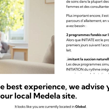
de soins dans la plupart de
femmes et des consultantes
Plus important encore, il es
parcours d’allaitement, en
avez besoin :
2 programmes fondés sur 
Alors que INITIATE est le p
premiers jours suivant l’ac
lait.
.
.imitant la succion nature
Les deux programmes simule
INITIATION du rythme irrég
premiers jours de lactation
une fois la lactation établie.
he best experience, we advise 
.. pour plus de lait lorsque
your local Medela site.
Il a été démontré que la m
premiers jours permettait d
premiers jours par rappor
It looks like you are currently located in
Global
.
standard.