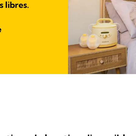
 libres.
e