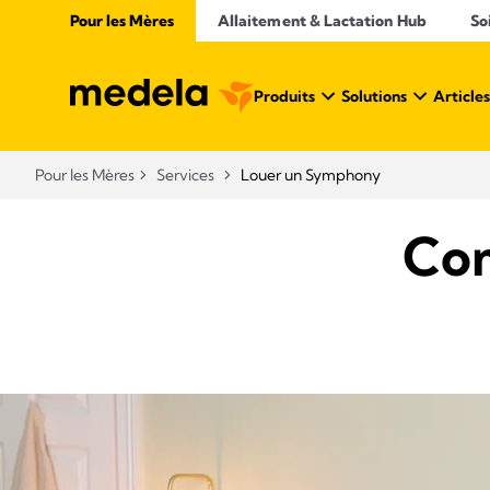
Pour les Mères
Allaitement & Lactation Hub
So
Produits
Solutions
Articles
Pour les Mères
Services
Louer un Symphony
Com