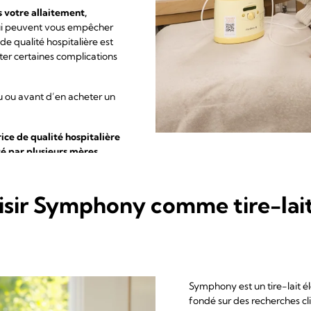
s votre allaitement,
ui peuvent vous empêcher
e qualité hospitalière est
ter certaines complications
eu ou avant d’en acheter un
trice de qualité hospitalière
é par plusieurs mères.
ge personnel, pensez à l’un
sir Symphony comme tire-lait
Symphony est un tire-lait éle
fondé sur des recherches cli