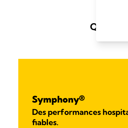
Quels son
Symphony®
Des performances hospita
fiables.