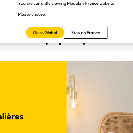
You are currently viewing Medela’s
France
website.
Please choose:
t les sets disponibles à la loc
Go to Global
Stay on France
Symphony ?
lières