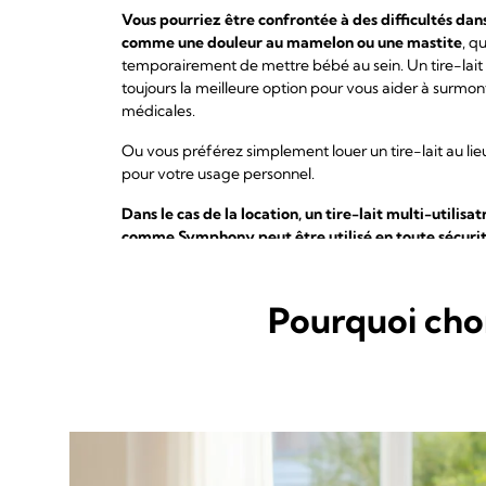
Vous pourriez être confrontée à des difficultés dan
comme une douleur au mamelon ou une mastite
, q
temporairement de mettre bébé au sein. Un tire-lait d
toujours la meilleure option pour vous aider à surmon
médicales.
Ou vous préférez simplement louer un tire-lait au li
pour votre usage personnel.
Dans le cas de la location, un tire-lait multi-utilisa
comme Symphony peut être utilisé en toute sécurit
Si vous souhaitez acheter votre propre tire-lait à usa
des « petits frères » portatifs du Symphony.
Pourquoi choi