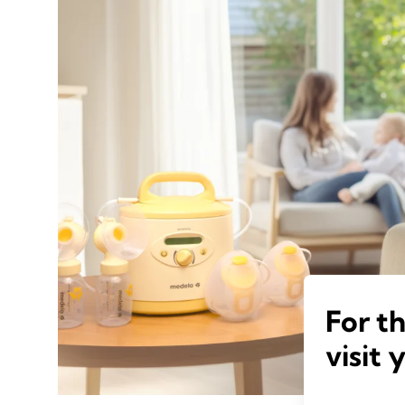
For t
visit 