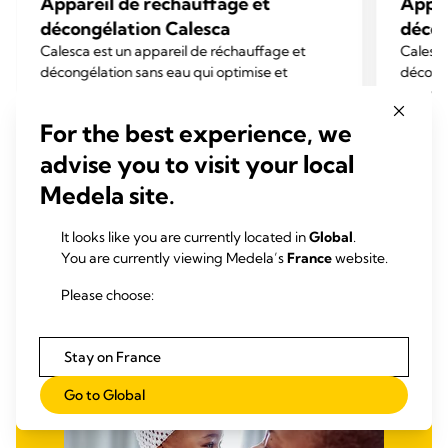
Appareil de réchauffage et
Appar
décongélation Calesca
décon
Calesca est un appareil de réchauffage et
Calesca
décongélation sans eau qui optimise et
décongé
homogénéise les processus afférents au lait
homogén
humain.
humain
0.0
(0)
0.0
0.0
For the best experience, we
sur
sur
advise you to visit your local
En savoir plus
5
5
Medela site.
étoiles.
étoiles
It looks like you are currently located in
Global
.
You are currently viewing Medela’s
France
website.
Please choose:
Stay on France
Go to Global