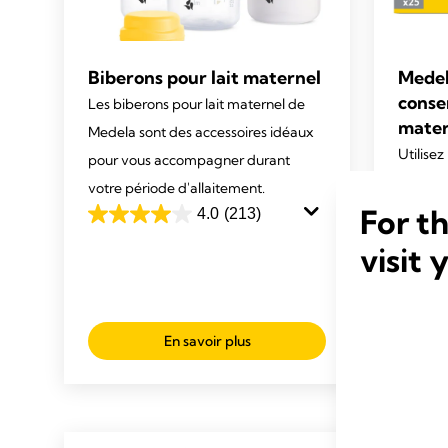
Biberons pour lait maternel
Medel
conse
Les biberons pour lait maternel de
mater
Medela sont des accessoires idéaux
Utilisez
pour vous accompagner durant
du lait
votre période d'allaitement.
conserv
For t
4.0
(213)
4.0
fraîche
sur
visit 
ou au ré
5
étoiles.
4.7
213
sur
En savoir plus
avis
5
étoiles
333
avis