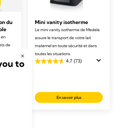
on du
Mini vanity isotherme
ble
Le mini vanity isotherme de Medela
 en
assure le transport de votre lait
ets de
maternel en toute sécurité et dans
dela.
toutes les situations.
you to
4.7
(73)
4.7
sur
5
étoiles.
73
En savoir plus
avis