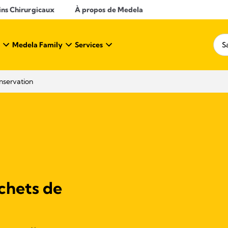
ins Chirurgicaux
À propos de Medela
Medela Family
Services
nservation​
achets de