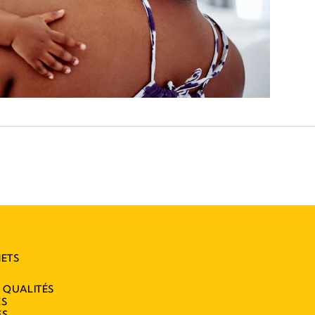
HETS
X QUALITÉS
ES
ES