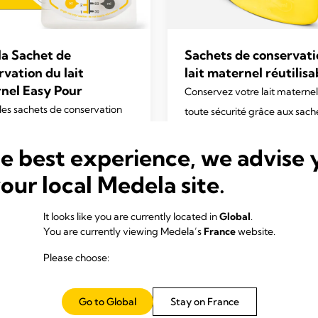
a Sachet de
Sachets de conservati
rvation du lait
lait maternel réutilisa
nel Easy Pour
Conservez votre lait maternel
 les sachets de conservation
toute sécurité grâce aux sach
 maternel Easy Pour pour
conservation réutilisables Me
er votre lait maternel
he best experience, we advise 
4.7
(195)
4.7
ment exprimé au congélateur
sur
your local Medela site.
frigérateur.
5
4.7
(333)
étoiles.
It looks like you are currently located in
Global
.
195
You are currently viewing Medela’s
France
website.
En savoir plus
En savoir plus
avis
Please choose:
.
Go to Global
Stay on France