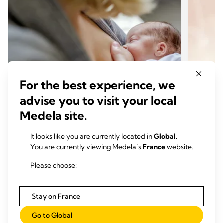
For the best experience, we
advise you to visit your local
Medela site.
ALLAITEMENT MATERNEL INCLUSIF
ALLA
It looks like you are currently located in
Global
.
Nourrir votre bébé prématuré au
Admin
You are currently viewing Medela’s
France
website.
lait maternel
bébé 
Please choose:
Temps de lecture: 8 min.
Temp
Stay on France
En savoir plus
Go to Global