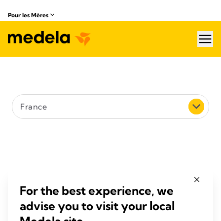
Pour les Mères
hea
Pays
France
Rechercher (p. ex. rue, ville ou code postal)
Filtrer par distance
5 km
For the best experience, we
advise you to visit your local
Rechercher