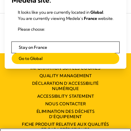
Medela site.
Acheter des produits
Louer un tire-lait
It looks like you are currently located in
Global
.
You are currently viewing Medela’s
France
website.
Please choose:
Stay on France
Go to Global
DONNÉES PERSONNELLES ET
INFORMATION SUR LES COOKIES
QUALITY MANAGEMENT
DÉCLARATION D'ACCESSIBILITÉ
NUMÉRIQUE
ACCESSIBILITY STATEMENT
NOUS CONTACTER
ÉLIMINATION DES DÉCHETS
D'ÉQUIPEMENT
FICHE PRODUIT RELATIVE AUX QUALITÉS
ET CARACTÉRISTIQUES