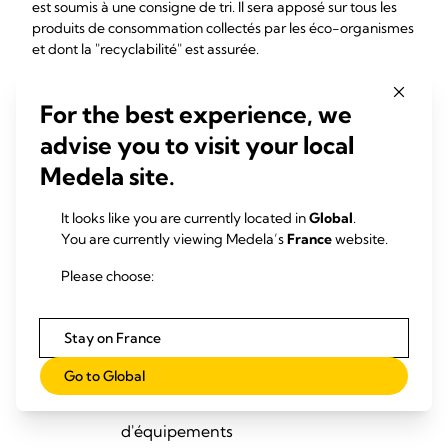
est soumis à une consigne de tri. Il sera apposé sur tous les
produits de consommation collectés par les éco-organismes
et dont la "recyclabilité" est assurée.
Pour Medela France, cela concerne les emballages, les
papiers tels que les notices, les modes d'emploi ainsi que les
For the best experience, we
équipements électriques et électroniques, les piles et les
advise you to visit your local
textiles.
Medela site.
Le Triman peut figurer sur les produits ou sur l'emballage, la
notice d'utilisation ou tout autre document accompagné du
It looks like you are currently located in
Global
.
produit.
You are currently viewing Medela’s
France
website.
Conformément aux articles R. 541-167 et suivants du Code
Please choose:
de l'environnement, Medela France dispose des identifiants
uniques suivants :
Stay on France
Eco-
Numéro identifiant
Catégories
organismes
unique
Go to Global
Déchets
d'équipements