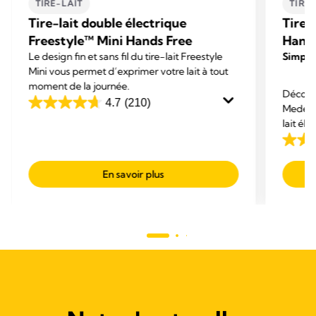
TIRE-LAIT
TIRE
Tire-lait double électrique
Tire-
Freestyle™ Mini Hands Free
Hand
Le design fin et sans fil du tire-lait Freestyle
Simple.
Mini vous permet d’exprimer votre lait à tout
moment de la journée.
Découvr
4.7
(210)
Medela 
4.7
lait él
sur
maximis
5
4.2
multitâ
étoiles.
sur
En savoir plus
210
5
avis
étoiles
329
avis