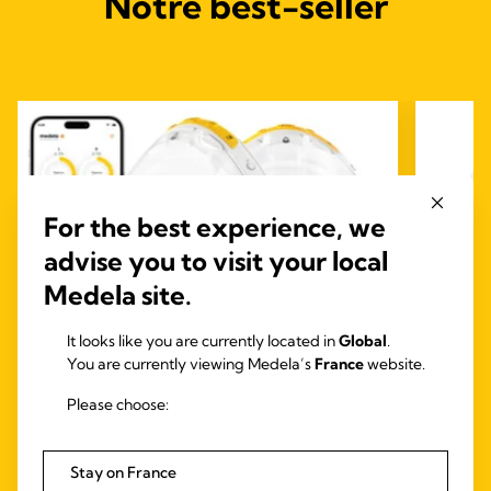
Notre best-seller
For the best experience, we
advise you to visit your local
Medela site.
It looks like you are currently located in
Global
.
You are currently viewing Medela’s
France
website.
Please choose:
INBRA ÉLECTRIQUE
TIRE-LAIT
TIRE
Magic InBra™
TIRE
Stay on France
Magic InBra de Medela™ : Le tire-lait