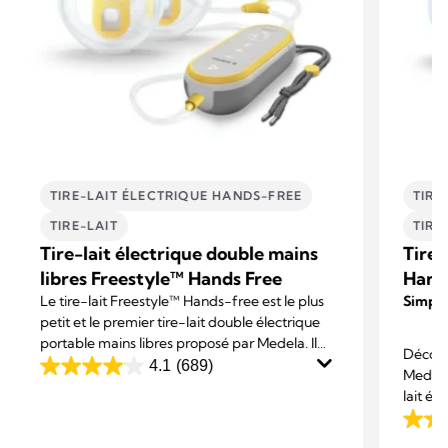
TIRE-LAIT ÉLECTRIQUE HANDS-FREE
TIRE
TIRE-LAIT
TIRE
Tire-lait électrique double mains
Tire-
libres Freestyle™ Hands Free
Hand
Le tire-lait Freestyle™ Hands-free est le plus
Simple
petit et le premier tire-lait double électrique
portable mains libres proposé par Medela. Il
Découvr
est conçu pour vous permettre de mener vos
4.1
(689)
Medela 
4.1
activités tout en exprimant votre lait.
lait é
sur
maximi
5
4.2
multitâ