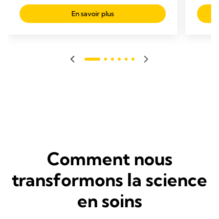
étoiles.
sur
689
En savoir plus
5
avis
étoile
329
avis
Comment nous
transformons la science
en soins