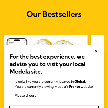
Our Bestsellers
For the best experience, we
advise you to visit your local
Medela site.
It looks like you are currently located in
Global
.
You are currently viewing Medela’s
France
website.
Please choose:
INBRA ÉLECTRIQUE
TIRE-LAIT
TIRE