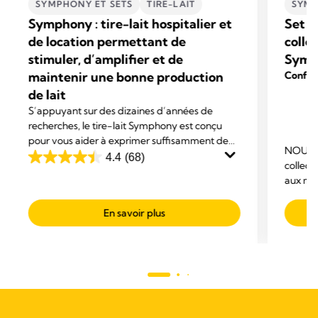
SYMPHONY ET SETS
TIRE-LAIT
SYMP
Symphony : tire-lait hospitalier et
Set p
de location permettant de
colle
stimuler, d’amplifier et de
Symp
maintenir une bonne production
Confort
de lait
S’appuyant sur des dizaines d’années de
recherches, le tire-lait Symphony est conçu
pour vous aider à exprimer suffisamment de
NOUVEA
lait pour favoriser l’allaitement de votre bébé.
4.4
(68)
4.4
collect
Avec un confort exceptionnel et une efficacité
aux mèr
sur
maximale.
confort
5
en tout
En savoir plus
étoiles.
occupat
68
avis