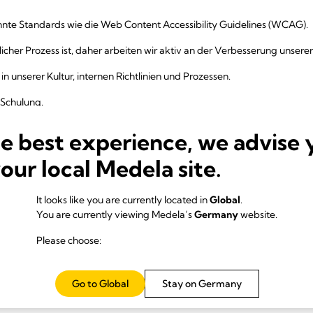
annte Standards wie die Web Content Accessibility Guidelines (WCAG).
ierlicher Prozess ist, daher arbeiten wir aktiv an der Verbesserung unse
 in unserer Kultur, internen Richtlinien und Prozessen.
 Schulung.
 zur Unterstützung weiterer Verbesserungen.
he best experience, we advise 
ie da
your local Medela site.
er Nutzung unserer Website oder Vorschläge zur Verbesserung haben, f
It looks like you are currently located in
Global
.
You are currently viewing Medela’s
Germany
website.
cessibility@medela.com
Please choose:
 Richtlinie
Go to Global
Stay on Germany