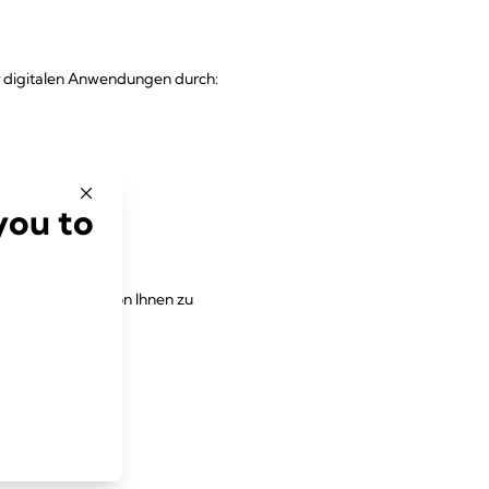
rer digitalen Anwendungen durch:
you to
reuen wir uns, von Ihnen zu