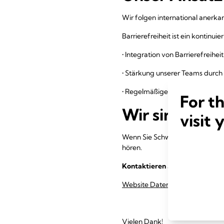
Wir folgen international anerk
Barrierefreiheit ist ein kontinu
• Integration von Barrierefreiheit
• Stärkung unserer Teams durch
• Regelmäßige Audits und Tests
For t
Wir sind für S
visit 
Wenn Sie Schwierigkeiten bei d
hören.
Kontaktieren Sie uns unter:
ac
Website Datenschutz und Cookie
Vielen Dank!