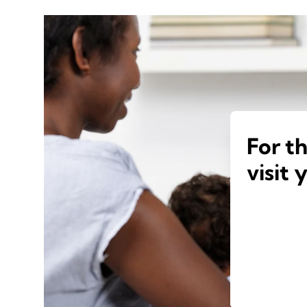
For t
visit 