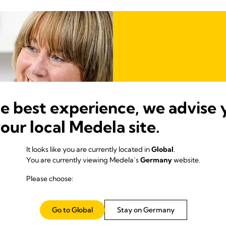
he best experience, we advise 
Laktations
your local Medela site.
Fachartikel und Berichte fü
beschäftigen
It looks like you are currently located in
Global
.
Erfahren Sie mehr
You are currently viewing Medela’s
Germany
website.
Please choose:
Go to Global
Stay on Germany