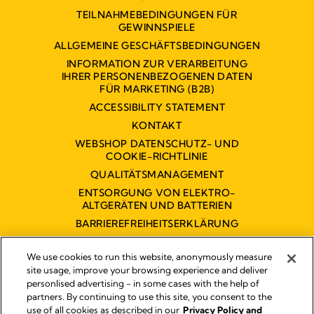
TEILNAHMEBEDINGUNGEN FÜR
GEWINNSPIELE
ALLGEMEINE GESCHÄFTSBEDINGUNGEN
INFORMATION ZUR VERARBEITUNG
IHRER PERSONENBEZOGENEN DATEN
FÜR MARKETING (B2B)
ACCESSIBILITY STATEMENT
KONTAKT
WEBSHOP DATENSCHUTZ- UND
COOKIE-RICHTLINIE
QUALITÄTSMANAGEMENT
ENTSORGUNG VON ELEKTRO-
ALTGERÄTEN UND BATTERIEN
BARRIEREFREIHEITSERKLÄRUNG
We use cookies to run this website, anonymously measure
site usage, improve your browsing experience and deliver
personlised advertising - in some cases with the help of
partners. By continuing to use this site, you consent to the
Impressum
use of all cookies as described in our
Privacy Policy and