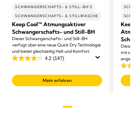
SCHWANGERSCHAFTS- & STILL-BH'S
SCHW
SCHWANGERSCHAFTS- & STILLWÄSCHE
SCHW
Keep Cool™ Atmungsaktiver
Keep 
Schwangerschafts- und Still-BH
Atmu
Dieser Schwangerschafts- und Still-BH
Schwa
verfügt über eine neue Quick Dry Technologie
Dieser 
und bietet gleichzeitig Halt und Komfort.
mit sec
4.2
(147)
angene
4.2
von
4.2
5
von
Mehr erfahren
Sternen.
5
147
Sterne
Bewertungen
238
Bewer