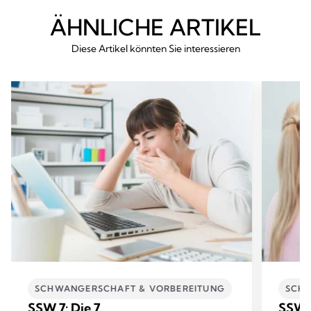
ÄHNLICHE ARTIKEL
Diese Artikel könnten Sie interessieren
SCHWANGERSCHAFT & VORBEREITUNG
SCHW
SSW 7: Die 7.
SSW 8