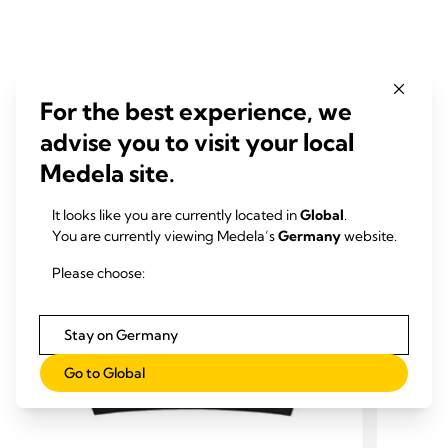
For the best experience, we
ÄHNLICHE PRODUKTE
advise you to visit your local
Medela site.
It looks like you are currently located in
Global
.
You are currently viewing Medela’s
Germany
website.
Please choose:
Stay on Germany
Go to Global