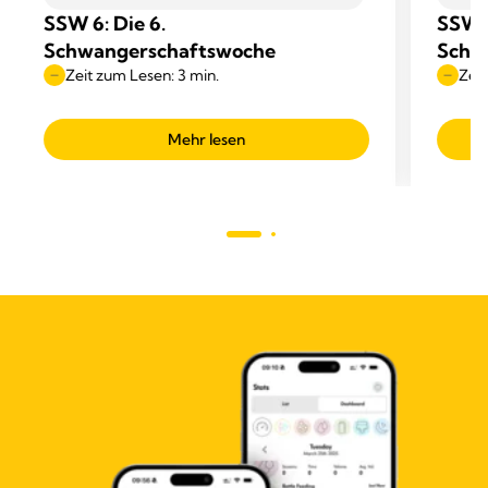
SSW 6: Die 6.
SSW 8
Schwangerschaftswoche
Schw
Zeit zum Lesen: 3 min.
Zeit
Mehr lesen