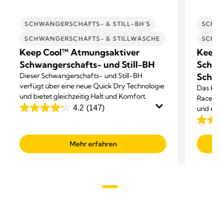
SCHWANGERSCHAFTS- & STILL-BH'S
SCHW
SCHWANGERSCHAFTS- & STILLWÄSCHE
SCHW
Keep Cool™ Atmungsaktiver
Keep
Schwangerschafts- und Still-BH
Schla
Dieser Schwangerschafts- und Still-BH
Schwa
verfügt über eine neue Quick Dry Technologie
Das Kee
und bietet gleichzeitig Halt und Komfort.
Racerb
4.2
(147)
und ein
4.2
von
4.6
5
von
Mehr erfahren
Sternen.
5
147
Sterne
Bewertungen
149
Bewer