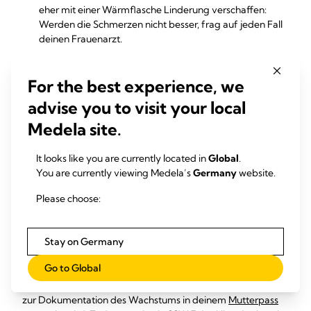
eher mit einer Wärmflasche Linderung verschaffen:
Werden die Schmerzen nicht besser, frag auf jeden Fall
deinen Frauenarzt.
Wie entwickelt sich das
For the best experience, we
Baby in SSW 7?
advise you to visit your local
Medela site.
Gerade mal
5 mm
, also so groß wie eine
Heidelbeere
oder
eine Erdnuss ist dein Baby jetzt.* In der 7.
Schwangerschaftswoche bilden sich schon alle wichtigen
It looks like you are currently located in
Global
.
Organe und dein Kind kann sich schon leicht bewegen.
You are currently viewing Medela’s
Germany
website.
Wenn du in der 6. SSW noch nicht bei deinem Frauenarzt
Please choose:
warst, ist jetzt oder in der
8. Schwangerschaftswoche
der
beste Zeitpunkt, um dich durchchecken zu lassen. Obwohl
dein Baby sehr klein ist, besitzt es ab der siebten Woche
Stay on Germany
deiner Schwangerschaft bereits eine normale Körperform,
Go to Global
denn Muskeln und Knochen sind bereits angelegt. Ab jetzt
misst dein Frauenarzt die Scheitel-Steiß-Länge (SSL), die
zur Dokumentation des Wachstums in deinem
Mutterpass