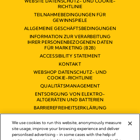
WEBSITE DATENSCHUTZ- UND COOKIE-
RICHTLINIE
TEILNAHMEBEDINGUNGEN FÜR
GEWINNSPIELE
ALLGEMEINE GESCHÄFTSBEDINGUNGEN
INFORMATION ZUR VERARBEITUNG
IHRER PERSONENBEZOGENEN DATEN
FÜR MARKETING (B2B)
ACCESSIBILITY STATEMENT
KONTAKT
WEBSHOP DATENSCHUTZ- UND
COOKIE-RICHTLINIE
QUALITÄTSMANAGEMENT
ENTSORGUNG VON ELEKTRO-
ALTGERÄTEN UND BATTERIEN
BARRIEREFREIHEITSERKLÄRUNG
We use cookies to run this website, anonymously measure
site usage, improve your browsing experience and deliver
personlised advertising - in some cases with the help of