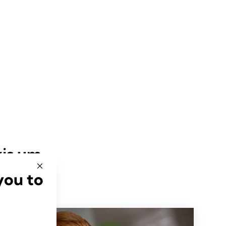
xis um
you to