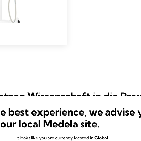
etzen Wissenschaft in die Pra
he best experience, we advise 
your local Medela site.
It looks like you are currently located in
Global
.