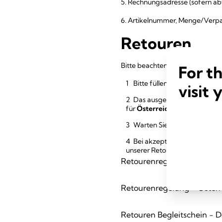
5. Rechnungsadresse (sofern 
6. Artikelnummer, Menge/Verpa
Retouren
Bitte beachten Sie unsere detai
For t
Bitte füllen Sie das Retour
visit 
Das ausgefüllte Formular se
für
Österreich
an
retoure.at
Warten Sie bitte die Bestä
Bei akzeptierter Retoure er
unserer Retourenrichtlinie.
Retourenregelung - Deuts
Retourenregelung - Österr
Retouren Begleitschein - D