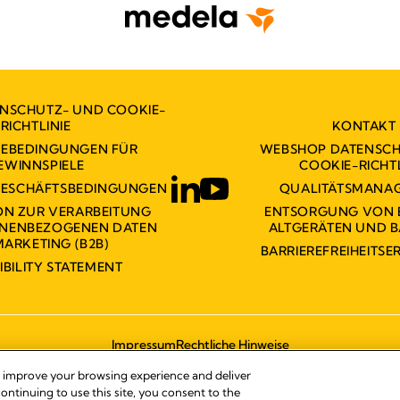
ENSCHUTZ- UND COOKIE-
RICHTLINIE
KONTAKT
MEBEDINGUNGEN FÜR
WEBSHOP DATENSCH
EWINNSPIELE
COOKIE-RICHTL
GESCHÄFTSBEDINGUNGEN
QUALITÄTSMANA
ON ZUR VERARBEITUNG
ENTSORGUNG VON 
ONENBEZOGENEN DATEN
ALTGERÄTEN UND B
MARKETING (B2B)
BARRIEREFREIHEITS
IBILITY STATEMENT
Impressum
Rechtliche Hinweise
© 2026 Medela
, improve your browsing experience and deliver
ontinuing to use this site, you consent to the