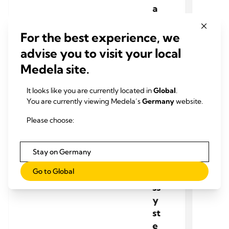
a
k
u
For the best experience, we
u
advise you to visit your local
m
Medela site.
e
n
It looks like you are currently located in
Global
.
t
You are currently viewing Medela’s
Germany
website.
bi
Please choose:
n
d
u
Stay on Germany
n
Go to Global
g
ss
y
st
e