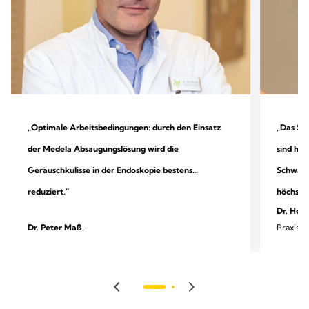
„Optimale Arbeitsbedingungen: durch den Einsatz
„Das Sys
der Medela Absaugungslösung wird die
sind her
Geräuschkulisse in der Endoskopie bestens
Schwappe
reduziert.“
höchster
Dr. Heik
Dr. Peter Maß
Praxis f
Facharztpraxis für ambulante Endoskopie und
Ästhetis
Gastroenterologie, Unna