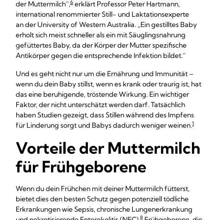
6
der Muttermilch“,
erklärt Professor Peter Hartmann,
international renommierter Still- und Laktationsexperte
an der University of Western Australia. „Ein gestilltes Baby
erholt sich meist schneller als ein mit Säuglingsnahrung
gefüttertes Baby, da der Körper der Mutter spezifische
Antikörper gegen die entsprechende Infektion bildet.“
Und es geht nicht nur um die Ernährung und Immunität –
wenn du dein Baby stillst, wenn es krank oder traurig ist, hat
das eine beruhigende, tröstende Wirkung. Ein wichtiger
Faktor, der nicht unterschätzt werden darf. Tatsächlich
haben Studien gezeigt, dass Stillen während des Impfens
1
für Linderung sorgt und Babys dadurch weniger weinen.
Vorteile der Muttermilch
für Frühgeborene
Wenn du dein Frühchen mit deiner Muttermilch fütterst,
bietet dies den besten Schutz gegen potenziell tödliche
Erkrankungen wie Sepsis, chronische Lungenerkrankung
8
und nekrotisierende Enterokolitis (NEC).
Frühgeborene, die