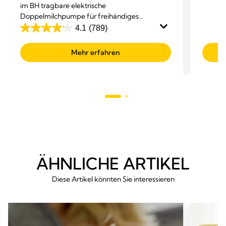
von
im BH tragbare elektrische
Doppelmilchpumpe für freihändiges
5
Abpumpen von Medela.
4.1
(789)
Sterne
4.1
von
Mehr erfahren
5
Sternen.
789
Bewertungen
ÄHNLICHE ARTIKEL
Diese Artikel könnten Sie interessieren