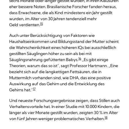
sechs Monate oder länger gestillt wurden, in ihren Klausuren
eher bessere Noten. Brasilianische Forscher fanden heraus,
dass Erwachsene, die als Kind mindestens ein Jahr gestillt
wurden, im Alter von 30 Jahren tendenziell mehr
15
Geld verdienten.
Auch unter Berücksichtigung von Faktoren wie
Haushaltseinkommen und Bildungsstand der Mutter scheint
die Wahrscheinlichkeit eines höheren IQs bei ausschließlich
gestillten Säuglingen höher zu sein als bei mit
16
Säuglingsnahrung gefütterten Babys.
„Es gibt einige
Theorien, warum das so ist“, sagt Professor Hartmann. „Eine
bezieht sich auf die langkettigen Fettsäuren, die in
Muttermilch vorhanden sind, wie DHA, das eine positive
Auswirkung auf das Gehirn und die Entwicklung des
17
Gehirns hat.“
Und neueste Forschungsergebnisse zeigen, dass Stillen auch
Verhaltensvorteile hat. In einer Studie mit 10.000 Kindern, die
länger als vier Monate gestillt wurden, zeigten 30 % im Alter
18
von fünf Jahren weniger problematisches Verhalten.