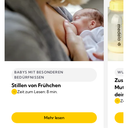
BABYS MIT BESONDEREN
WUND
BEDÜRFNISSEN
Zusa
Stillen von Frühchen
Mutte
Zeit zum Lesen: 8 min.
deine
Zeit
Mehr lesen