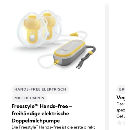
HANDS-FREE ELEKTRISCH
BRUS
Vega
MILCHPUMPEN
Das ve
Freestyle™ Hands-free –
spezie
freihändige elektrische
Gefühl 
Doppelmilchpumpe
lindern.
0.0
™
Die Freestyle
Hands-free ist die erste direkt