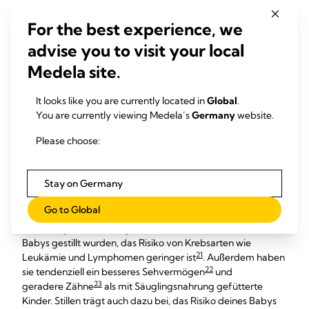
Die lebenslangen
For the best experience, we
Vorteile des Stillens für
advise you to visit your local
dein Baby
Medela site.
Dein Baby profitiert nicht nur in den ersten sechs Monaten
It looks like you are currently located in
Global
.
vom Stillen. Je länger es Muttermilch erhält, desto mehr
You are currently viewing Medela’s
Germany
website.
Vorteile hat das – besonders für Babys Gesundheit.
Please choose:
Bei jedem Stillen steigt der Oxytocinspiegel – das
„Kuschelhormon“ – in euren beiden Körpern, und stärkt
19
eure Bindung.
Dies kann eine starke Grundlage für
Stay on Germany
künftige Beziehungen sein und sogar dazu beitragen, dass
20
dein Kleines später besser mit Stress umgehen kann.
Go to Global
Forschungsarbeiten zeigen auch, dass bei Kindern, die als
Babys gestillt wurden, das Risiko von Krebsarten wie
21
Leukämie und Lymphomen geringer ist
. Außerdem haben
22
sie tendenziell ein besseres Sehvermögen
und
23
geradere Zähne
als mit Säuglingsnahrung gefütterte
Kinder. Stillen trägt auch dazu bei, das Risiko deines Babys