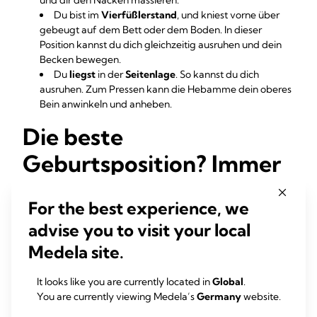
und dir den Nacken massieren.
Du bist im
Vierfüßlerstand
, und kniest vorne über
gebeugt auf dem Bett oder dem Boden. In dieser
Position kannst du dich gleichzeitig ausruhen und dein
Becken bewegen.
Du
liegst
in der
Seitenlage
. So kannst du dich
ausruhen. Zum Pressen kann die Hebamme dein oberes
Bein anwinkeln und anheben.
Die beste
Geburtsposition? Immer
eine andere
For the best experience, we
Zusammenfassend kann man sagen, dass es
vorteilhaft
ist,
advise you to visit your local
wenn du
deine Positionen bei der Geburt möglichst oft
Medela site.
veränderst
. Dadurch, dass du in Bewegung bleibst, wird
dein Baby optimal ins Becken ´geschaukelt´. Die
It looks like you are currently located in
Global
.
Veränderung der Geburtsstellung hilft dir auch mit dem
You are currently viewing Medela’s
Germany
website.
Wehenschmerz besser umzugehen, da du deinen Körper
immer wieder neu be- und entlastest.