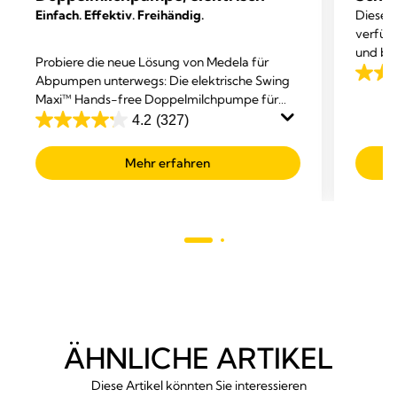
Einfach. Effektiv. Freihändig.
Dieser 
verfügt
und bie
Probiere die neue Lösung von Medela für
Abpumpen unterwegs: Die elektrische Swing
4.2
Maxi™ Hands-free Doppelmilchpumpe für
von
höchsten Komfort beim Abpumpen, damit du
4.2
(327)
5
4.2
dich gleichzeitig anderen Dingen widmen
Sterne
von
kannst.
Mehr erfahren
147
5
Bewer
Sternen.
327
Bewertungen
ÄHNLICHE ARTIKEL
Diese Artikel könnten Sie interessieren