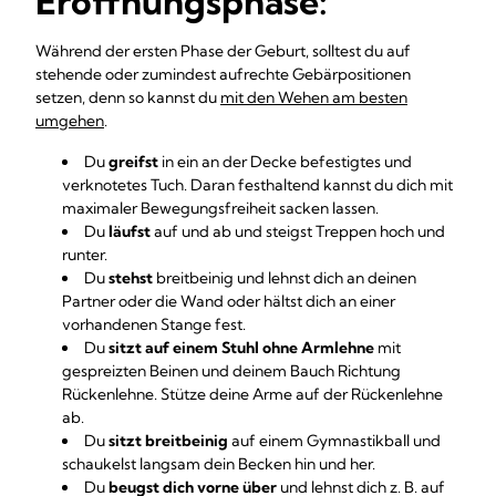
Eröffnungsphase:
Während der ersten Phase der Geburt, solltest du auf
stehende oder zumindest aufrechte Gebärpositionen
setzen, denn so kannst du
mit den Wehen am besten
umgehen
.
Du
greifst
in ein an der Decke befestigtes und
verknotetes Tuch. Daran festhaltend kannst du dich mit
maximaler Bewegungsfreiheit sacken lassen.
Du
läufst
auf und ab und steigst Treppen hoch und
runter.
Du
stehst
breitbeinig und lehnst dich an deinen
Partner oder die Wand oder hältst dich an einer
vorhandenen Stange fest.
Du
sitzt auf einem Stuhl ohne Armlehne
mit
gespreizten Beinen und deinem Bauch Richtung
Rückenlehne. Stütze deine Arme auf der Rückenlehne
ab.
Du
sitzt breitbeinig
auf einem Gymnastikball und
schaukelst langsam dein Becken hin und her.
Du
beugst dich vorne über
und lehnst dich z. B. auf