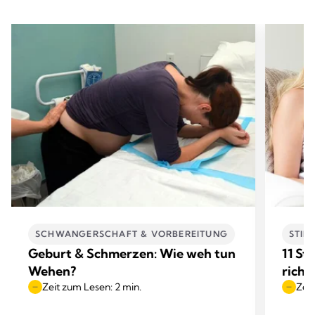
SCHWANGERSCHAFT & VORBEREITUNG
STIL
Geburt & Schmerzen: Wie weh tun
11 Sti
Wehen?
richt
Zeit zum Lesen: 2 min.
Zeit