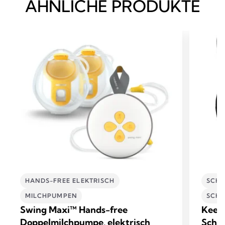
ÄHNLICHE PRODUKTE
HANDS-FREE ELEKTRISCH
SCHW
MILCHPUMPEN
SCHW
Swing Maxi™ Hands-free
Keep
Doppelmilchpumpe, elektrisch
Schwa