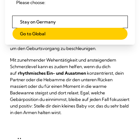
Please choose:
Wissenschaftliche Studien belegen
, dass du im
aufrechten
und körperlich aktiven Zustand eine produktivere
Stay on Germany
Wehentätigkeit
hast, die wiederum dafür sorgt, dass dein
Baby schneller das Licht der Welt erblickt. Außerdem sinkt
Go to Global
nachweislich das Bedürfnis nach schmerzlindernden Mitteln
oder die Notwendigkeit einer ärztlichen Intervention, z. B.
um den Geburtsvorgang zu beschleunigen.
Mit zunehmender Wehentätigkeit und ansteigendem
Schmerzlevel kann es zudem helfen, wenn du dich
auf
rhythmisches Ein- und Ausatmen
konzentrierst, dein
Partner oder die Hebamme dir den unteren Rücken
massiert oder du für einen Moment in die warme
Badewanne steigst und dort relaxt. Egal, welche
Gebärposition du einnimmst, bleibe auf jeden Fall fokussiert
und positiv: Stelle dir dein kleines Baby vor, das du sehr bald
in den Armen halten wirst.