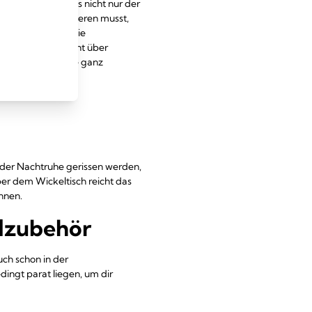
t es wichtig, dass nicht nur der
in Baby konzentrieren musst,
h einkauft – und die
olltest du dir nicht über
t du mittlerweile ganz
us der Nachtruhe gerissen werden,
er dem Wickeltisch reicht das
nnen.
llzubehör
uch schon in der
edingt parat liegen, um dir