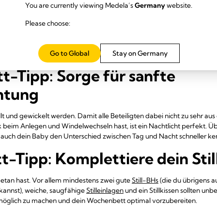
t oder dein Partner nicht direkt Urlaub oder Elternzeit nehmen kann, is
You are currently viewing Medela’s
Germany
website.
burt steht. Auch in den Tagen und Wochen danach, wenn du dich auf de
das Geschwisterkind von der Kita abholt, die gute Freundin, die für dic
Please choose:
cht. Auch wenn du dir solchen Luxus sonst nicht gönnst: Im Wochenbett s
Badezimmer Gedanken machen müssen. Eine spontane Putzhilfe findes
Go to Global
Stay on Germany
ternet.
t-Tipp: Sorge für sanfte
htung
llt und gewickelt werden. Damit alle Beteiligten dabei nicht zu sehr a
beim Anlegen und Windelwechseln hast, ist ein Nachtlicht perfekt. Üb
 auch dein Baby den Unterschied zwischen Tag und Nacht schneller ke
-Tipp: Komplettiere dein Sti
 getan hast. Vor allem mindestens zwei gute
Still-BHs
(die du übrigens a
kannst), weiche, saugfähige
Stilleinlagen
und ein Stillkissen sollten unb
 möglich zu machen und dein Wochenbett optimal vorzubereiten.