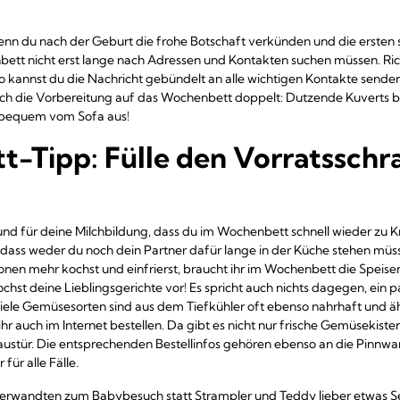
r wenn du nach der Geburt die frohe Botschaft verkünden und die ersten
bett nicht erst lange nach Adressen und Kontakten suchen müssen. Rich
So kannst du die Nachricht gebündelt an alle wichtigen Kontakte send
nt sich die Vorbereitung auf das Wochenbett doppelt: Dutzende Kuverts b
 bequem vom Sofa aus!
-Tipp: Fülle den Vorratsschr
r und für deine Milchbildung, dass du im Wochenbett schnell wieder z
er, dass weder du noch dein Partner dafür lange in der Küche stehen m
ionen mehr kochst und einfrierst, braucht ihr im Wochenbett die Speis
st deine Lieblingsgerichte vor! Es spricht auch nichts dagegen, ein pa
viele Gemüsesorten sind aus dem Tiefkühler oft ebenso nahrhaft und äh
hr auch im Internet bestellen. Da gibt es nicht nur frische Gemüsekist
 Haustür. Die entsprechenden Bestellinfos gehören ebenso an die Pinnwand
 für alle Fälle.
 Verwandten zum Babybesuch statt Strampler und Teddy lieber etwas S