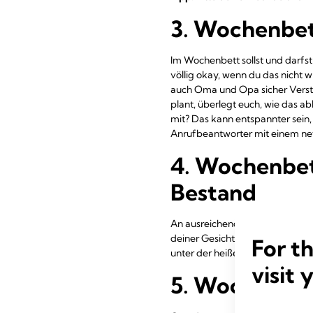
3. Wochenbett
Im Wochenbett sollst und darfst 
völlig okay, wenn du das nicht 
auch Oma und Opa sicher Verstä
plant, überlegt euch, wie das a
mit? Das kann entspannter sein, 
Anrufbeantworter mit einem ne
4. Wochenbet
Bestand
An ausreichend luftdurchlässig
deiner Gesichtscreme oder Bodylo
For t
unter der heißen Dusche zu ste
visit 
5. Wochenbett