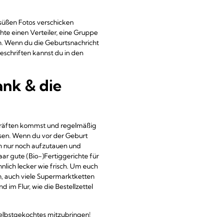
 süßen Fotos verschicken
te einen Verteiler, eine Gruppe
en. Wenn du die Geburtsnachricht
eschriften kannst du in den
ank & die
u Kräften kommst und regelmäßig
üssen. Wenn du vor der Geburt
en nur noch aufzutauen und
ar gute (Bio-)Fertiggerichte für
nlich lecker wie frisch. Um euch
en, auch viele Supermarktketten
 im Flur, wie die Bestellzettel
elbstgekochtes mitzubringen!