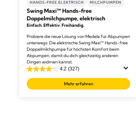
HANDS-FREE ELEKTRISCH
MILCHPUMPEN
Swing Maxi™ Hands-free
Doppelmilchpumpe, elektrisch
Einfach. Effektiv. Freihändig.
Probiere die neue Lösung von Medela für Abpumpen
unterwegs: Die elektrische Swing Maxi™ Hands-free
Doppelmilchpumpe für höchsten Komfort beim
Abpumpen, damit du dich gleichzeitig anderen
Dingen widmen kannst.
4.2
(327)
4.2
von
Mehr erfahren
5
Sternen.
327
Bewertungen