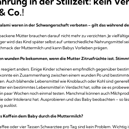
rung in der Stillzeit: kein Ve
& Co.!
Salami waren in der Schwangerschaft verboten – gilt das während der 
ebackene Mütter brauchen darauf nicht mehr zu verzichten. Je vielfältige
iger wird das Kind später selbst auf unterschiedliche Nahrungsmittel s
eschmack der Muttermilch und kann Babys Vorlieben prägen.
nen wunden Po bekommen, wenn die Mutter Zitrusfrüchte isst. Stimm
ng reagiert anders. Einige Kinder scheinen empfindlich gegenüber bes
g konnte ein Zusammenhang zwischen einem wunden Po und bestimmte
n. Auch blähende Lebensmittel wie Knoblauch oder Kohl sind generell k
ter ein bestimmtes Lebensmittel in Verdacht hat, sollte sie es probewe
ein paar Wochen noch einmal testen. Manchmal können auch Milchprodu
e oder Intoleranz hat. Ausprobieren und das Baby beobachten – so läss
 auslöst.
as Koffein dem Baby durch die Muttermilch?
affee oder vier Tassen Schwarztee pro Tag sind kein Problem. Wichtig i