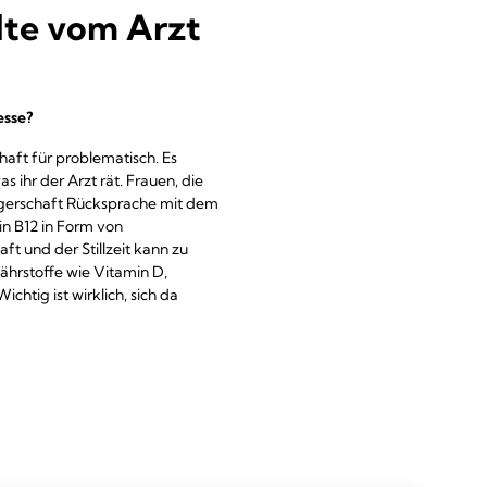
lte vom Arzt
esse?
aft für problematisch. Es
ihr der Arzt rät. Frauen, die
wangerschaft Rücksprache mit dem
in B12 in Form von
 und der Stillzeit kann zu
ährstoffe wie Vitamin D,
tig ist wirklich, sich da