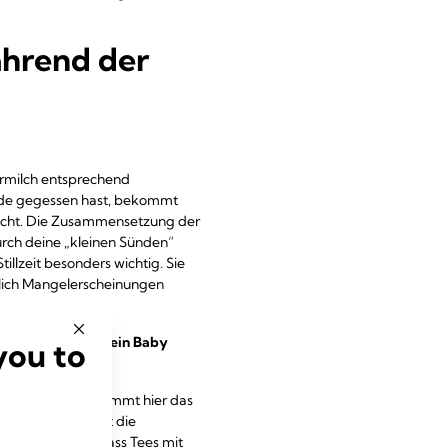
ährend der
termilch entsprechend
lade gegessen hast, bekommt
aucht. Die Zusammensetzung der
urch deine „kleinen Sünden“
tillzeit besonders wichtig. Sie
öglich Mangelerscheinungen
egen. Wird sonst mein Baby
you to
ie Nachfrage bestimmt hier das
legen. Das fördert die
eiter angeregt: Dass Tees mit