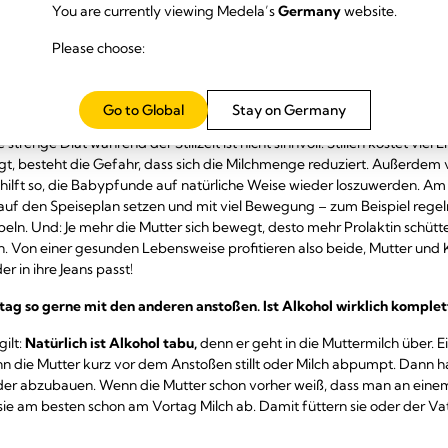
You are currently viewing Medela’s
Germany
website.
lkoholfreies Malzbier die Milchbildung anregen, ist nicht belegt.
Please choose:
der Stillzeit solltest du verm
erschaftskilos möglichst schnell loswerden – darf ich während der St
Go to Global
Stay on Germany
ine strenge Diät während der Stillzeit ist nicht sinnvoll. Stillen kostet vie
gt, besteht die Gefahr, dass sich die Milchmenge reduziert. Außerdem v
hilft so, die Babypfunde auf natürliche Weise wieder loszuwerden. Am
uf den Speiseplan setzen und mit viel Bewegung – zum Beispiel reg
eln. Und: Je mehr die Mutter sich bewegt, desto mehr Prolaktin schütte
n. Von einer gesunden Lebensweise profitieren also beide, Mutter und 
r in ihre Jeans passt!
ag so gerne mit den anderen anstoßen. Ist Alkohol wirklich komplet
gilt:
Natürlich ist Alkohol tabu,
denn er geht in die Muttermilch über. 
nn die Mutter kurz vor dem Anstoßen stillt oder Milch abpumpt. Dann h
wieder abzubauen. Wenn die Mutter schon vorher weiß, dass man an ei
sie am besten schon am Vortag Milch ab. Damit füttern sie oder der V