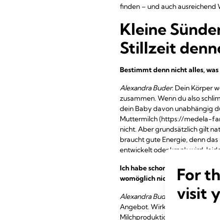
finden – und auch ausreichend Wa
Kleine Sünden
Stillzeit de
Bestimmt denn nicht alles, was
Alexandra Buder
: Dein Körper w
zusammen. Wenn du also schlim
dein Baby davon unabhängig du
Muttermilch (https://medela-fam
nicht. Aber grundsätzlich gilt na
braucht gute Energie, denn das 
entwickelt oder krank wird, leid
Ich habe schon oft gehört, das
For t
womöglich nicht satt?
visit 
Alexandra Buder
: Im Normalfall
Angebot. Wirkt das Kleine noch 
Milchproduktion. Auch mit zusä