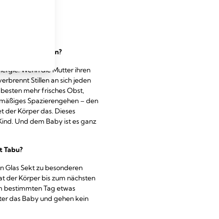
eiden
illzeit Diät halten?
l Energie. Wenn die Mutter ihren
erbrennt Stillen an sich jeden
 besten mehr frisches Obst,
elmäßiges Spazierengehen – den
t der Körper das. Dieses
Kind. Und dem Baby ist es ganz
t Tabu?
Ein Glas Sekt zu besonderen
at der Körper bis zum nächsten
nem bestimmten Tag etwas
ater das Baby und gehen kein