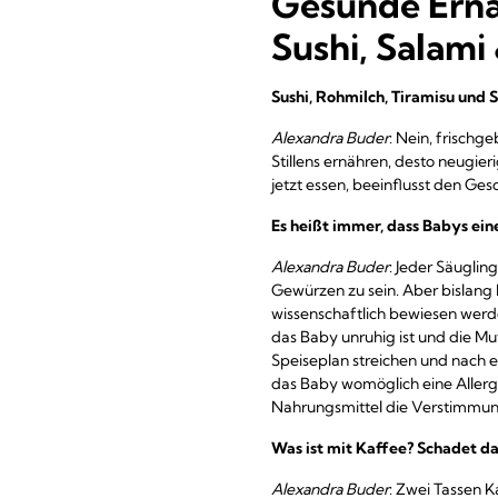
Gesunde Ernäh
Sushi, Salami 
Sushi, Rohmilch, Tiramisu und 
Alexandra Buder
: Nein, frischg
Stillens ernähren, desto neugier
jetzt essen, beeinflusst den G
Es heißt immer, dass Babys ei
Alexandra Buder
: Jeder Säugli
Gewürzen zu sein. Aber bislan
wissenschaftlich bewiesen werde
das Baby unruhig ist und die Mut
Speiseplan streichen und nach 
das Baby womöglich eine Allergi
Nahrungsmittel die Verstimmung
Was ist mit Kaffee? Schadet d
Alexandra Buder
: Zwei Tassen K