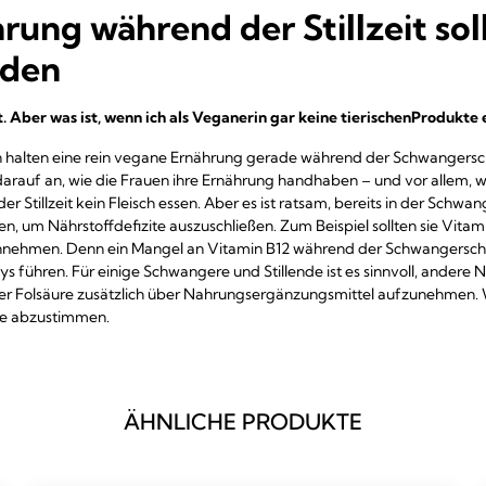
ung während der Stillzeit sol
rden
icht. Aber was ist, wenn ich als Veganerin gar keine tierischenProdukte 
en halten eine rein vegane Ernährung gerade während der Schwangersch
rauf an, wie die Frauen ihre Ernährung handhaben – und vor allem, was 
er Stillzeit kein Fleisch essen. Aber es ist ratsam, bereits in der Sch
, um Nährstoffdefizite auszuschließen. Zum Beispiel sollten sie Vitam
nehmen. Denn ein Mangel an Vitamin B12 während der Schwangerschaft
 führen. Für einige Schwangere und Stillende ist es sinnvoll, andere N
 Folsäure zusätzlich über Nahrungsergänzungsmittel aufzunehmen. Wich
e abzustimmen.
ÄHNLICHE PRODUKTE