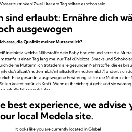
sser zu trinken! Zwei Liter am Tag sollten es schon sein.
 sind erlaubt: Ernähre dich w
nnoch ausgewogen
 ich esse, die Qualität meiner Muttermilch?
eiß instinktiv, welche Nährstoffe dein Baby braucht und setzt die Mut
mstenfalls einen Tag lang mal nur Tiefkühlpizza, Snacks und Schoko
rch deine Muttermilch trotzdem alle gesunden Nährstoffe, die es br
ily.de/stillzeit/muttermilch/inhaltsstoffe-muttermilch/) ändert sich d
türlich: Eine gesunde, ausgewogene Ernährung ist für die Mutter in der S
Stillen kostet natürlich Kraft. Wenn es ihr nicht gut geht und sie wom
et auch die Milchproduktion.
s Malzbier und Stilltees wichtig sind, um die Milchproduktion anzur
he best experience, we advise 
your local Medela site.
 hat jede Mutter genug Milch, um ihr Kind ausreichend zu versorgen. D
hungrig und daher unruhig, sollten Mütter ihr Baby am besten öfter an
It looks like you are currently located in
Global
.
tzlichem
Abpumpen – am besten beidseitig
– wird die Milchbildung w