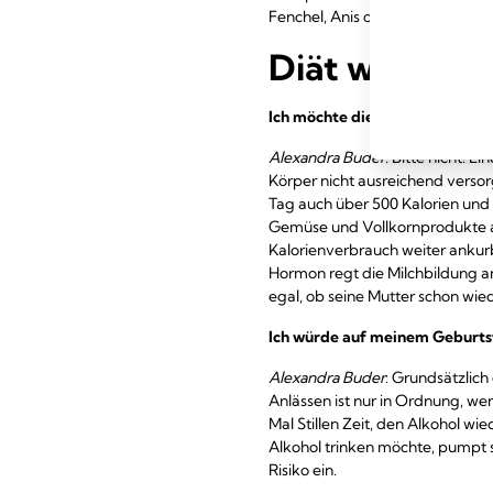
Fenchel, Anis oder Kümmel oder a
Diät während 
Ich möchte die letzten Schwang
Alexandra Buder
: Bitte nicht! E
Körper nicht ausreichend versor
Tag auch über 500 Kalorien und 
Gemüse und Vollkornprodukte a
Kalorienverbrauch weiter ankurb
Hormon regt die Milchbildung a
egal, ob seine Mutter schon wiede
Ich würde auf meinem Geburtst
Alexandra Buder
: Grundsätzlich 
Anlässen ist nur in Ordnung, we
Mal Stillen Zeit, den Alkohol 
Alkohol trinken möchte, pumpt 
Risiko ein.