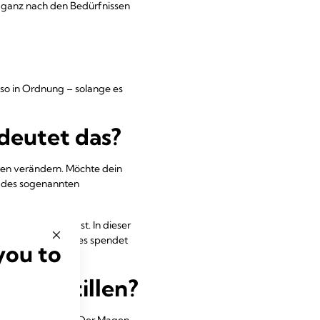
ch ganz nach den Bedürfnissen
uso in Ordnung – solange es
deutet das?
iten verändern. Möchte dein
e des sogenannten
u wenig Milch hast. In dieser
hrungsaufnahme – es spendet
you to
l ich stillen?
n den Stillzeiten. Der Magen