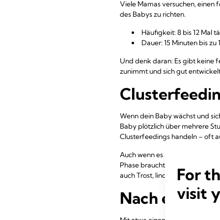
Viele Mamas versuchen, einen fe
des Babys zu richten.
Häufigkeit: 8 bis 12 Mal t
Dauer: 15 Minuten bis zu 
Und denk daran: Es gibt keine f
zunimmt und sich gut entwickelt
Clusterfeedi
Wenn dein Baby wächst und sich 
Baby plötzlich über mehrere Stu
Clusterfeedings handeln – oft 
Auch wenn es sehr anstrengend se
Phase braucht dein Baby besond
For t
auch Trost, lindert Schmerzen u
visit 
Nach einem Mo
Mit etwa einem Monat trinkt de