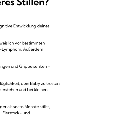
es Stillen?
ognitive Entwicklung deines
hweislich vor bestimmten
kin-Lymphom. Außerdem
tungen und Grippe senken –
Möglichkeit, dein Baby zu trösten
berstehen und bei kleinen
ger als sechs Monate stillst,
, Eierstock- und