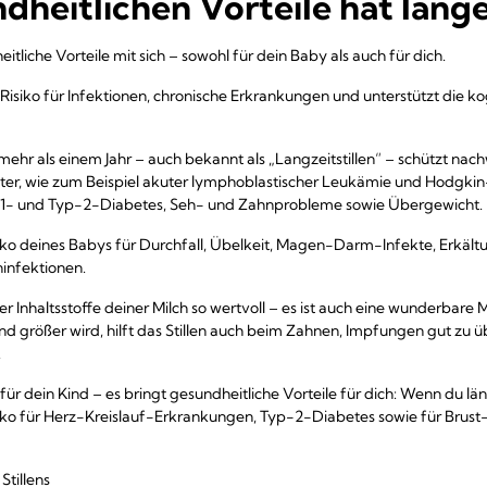
heitlichen Vorteile hat länger
eitliche Vorteile mit sich – sowohl für dein Baby als auch für dich.
 Risiko für Infektionen, chronische Erkrankungen und unterstützt die k
 mehr als einem Jahr – auch bekannt als „Langzeitstillen“ – schützt nac
ter, wie zum Beispiel akuter lymphoblastischer Leukämie und Hodg
yp-1- und Typ-2-Diabetes, Seh- und Zahnprobleme sowie Übergewicht.
iko deines Babys für Durchfall, Übelkeit, Magen-Darm-Infekte, Erkäl
ninfektionen.
der Inhaltsstoffe deiner Milch so wertvoll – es ist auch eine wunderbare 
d größer wird, hilft das Stillen auch beim Zahnen, Impfungen gut zu ü
.
l für dein Kind – es bringt gesundheitliche Vorteile für dich: Wenn du län
iko für Herz-Kreislauf-Erkrankungen, Typ-2-Diabetes sowie für Brust-
Stillens