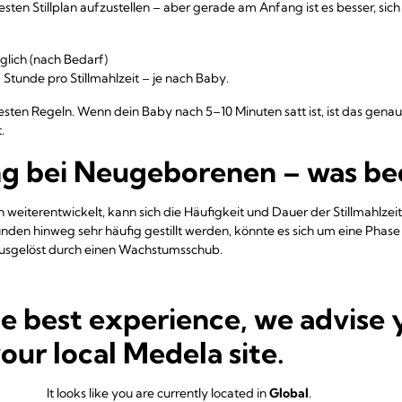
sten Stillplan aufzustellen – aber gerade am Anfang ist es besser, si
äglich (nach Bedarf)
1 Stunde pro Stillmahlzeit – je nach Baby.
esten Regeln. Wenn dein Baby nach 5–10 Minuten satt ist, ist das gena
.
ng bei Neugeborenen – was be
weiterentwickelt, kann sich die Häufigkeit und Dauer der Stillmahlze
nden hinweg sehr häufig gestillt werden, könnte es sich um eine Phas
ausgelöst durch einen Wachstumsschub.
in kann: Clusterfeeding ist völlig normal und bedeutet nicht, dass du z
ers viel Nähe, Geborgenheit und Liebe. Denn Stillen ist nicht nur Na
he best experience, we advise 
nd setzt Glückshormone frei, so dass dein Baby gut entspannen kann.
your local Medela site.
nat: Wie lange und wie oft sol
It looks like you are currently located in
Global
.
in Baby pro Mahlzeit schon mehr und macht oft längere Pausen zwische