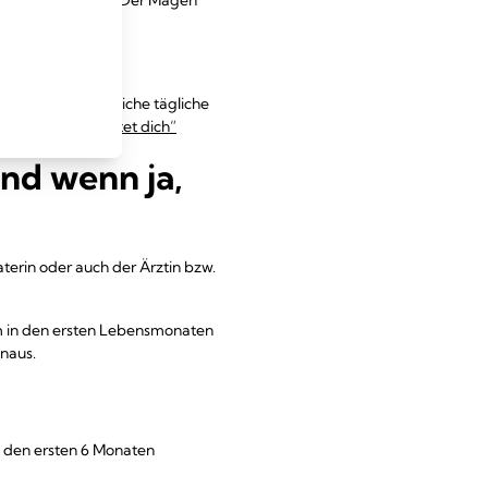
 in etwa die gleiche tägliche
 Monat: Das erwartet dich“
und wenn ja,
raterin oder auch der Ärztin bzw.
lem in den ersten Lebensmonaten
inaus.
 den ersten 6 Monaten