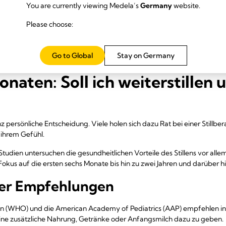
You are currently viewing Medela’s
Germany
website.
reife Muttermilch
sättigt besser.
Please choose:
stark – von 10 Minuten bis hin zu fast einer Stunde ist alles möglich.
von der Häufigkeit nehmen Babys mit einem Monat bis zu sechs Monaten
Go to Global
Stay on Germany
n du später mit Beikost beginnst. Mehr dazu:
„Stillen nach dem ersten
naten: Soll ich weiterstillen 
anz persönliche Entscheidung. Viele holen sich dazu Rat bei einer Stillbe
 ihrem Gefühl.
Studien untersuchen die gesundheitlichen Vorteile des Stillens vor al
kus auf die ersten sechs Monate bis hin zu zwei Jahren und darüber h
der Empfehlungen
on (WHO) und die American Academy of Pediatrics (AAP) empfehlen in
o keine zusätzliche Nahrung, Getränke oder Anfangsmilch dazu zu geben.