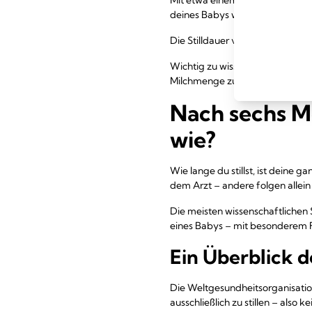
deines Babys wächst und deine
Die Stilldauer variiert weiterhin 
Wichtig zu wissen: Unabhängig 
Milchmenge zu sich – selbst wen
Nach sechs Mo
wie?
Wie lange du stillst, ist deine g
dem Arzt – andere folgen allein
Die meisten wissenschaftlichen 
eines Babys – mit besonderem Fo
Ein Überblick 
Die Weltgesundheitsorganisati
ausschließlich zu stillen – als